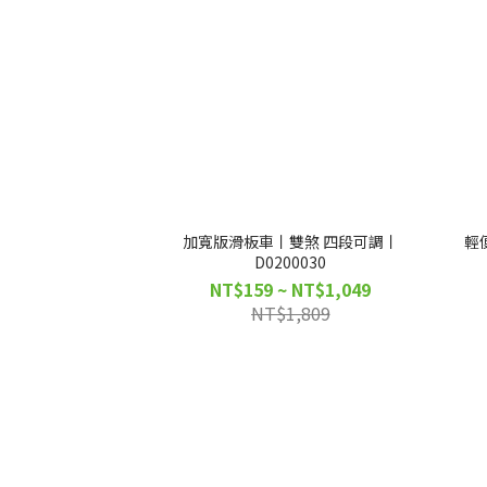
加寬版滑板車丨雙煞 四段可調丨
輕
D0200030
NT$159 ~ NT$1,049
NT$1,809