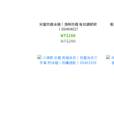
兒童防霧泳鏡丨清晰防霧 後扣調節款
衝
丨D0404027
NT$169
NT$299