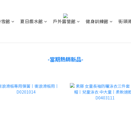
滑雪館
夏日戲水館
戶外露營館
健身訓練館
街頭
-當期熱銷新品-