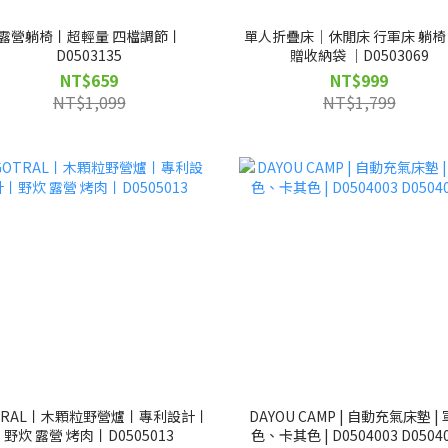
露營躺椅丨超輕量 四檔調節丨
單人折疊床｜休閒床 行軍床 躺
D0503135
贈收納袋 ｜D0503069
NT$659
NT$999
NT$1,099
NT$1,799
TRAL丨木顆粒野營爐丨專利設計丨
DAYOU CAMP | 自動充氣床墊 |
野炊 露營 烤肉丨D0505013
色、卡其色 | D0504003 D0504