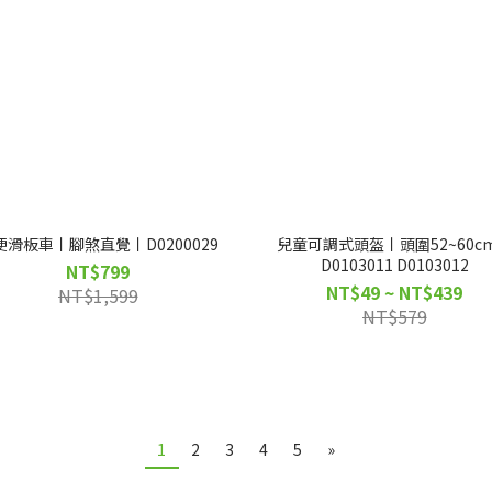
便滑板車丨腳煞直覺丨D0200029
兒童可調式頭盔丨頭圍52~60c
D0103011 D0103012
NT$799
NT$49 ~ NT$439
NT$1,599
NT$579
1
2
3
4
5
»