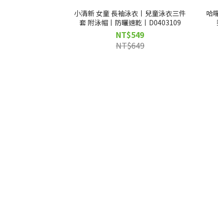
小清新 女童 長袖泳衣丨兒童泳衣三件
哈
套 附泳帽丨防曬速乾丨D0403109
NT$549
NT$649