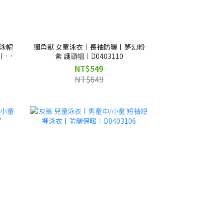
附泳帽
獨角獸 女童泳衣丨長袖防曬丨夢幻粉
丨
紫 護頸帽丨D0403110
NT$549
NT$649