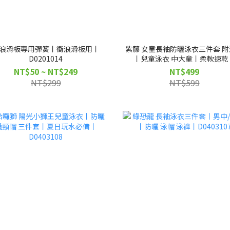
浪滑板專用彈簧丨衝浪滑板用丨
紫藤 女童長袖防曬泳衣三件套 
D0201014
丨兒童泳衣 中大童丨柔軟速乾
D0403111
NT$50 ~ NT$249
NT$499
NT$299
NT$599