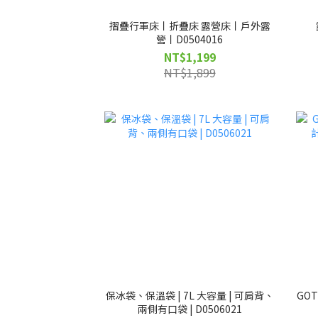
摺疊行軍床丨折疊床 露營床丨戶外露
營丨D0504016
NT$1,199
NT$1,899
保冰袋、保溫袋 | 7L 大容量 | 可肩背、
GO
兩側有口袋 | D0506021