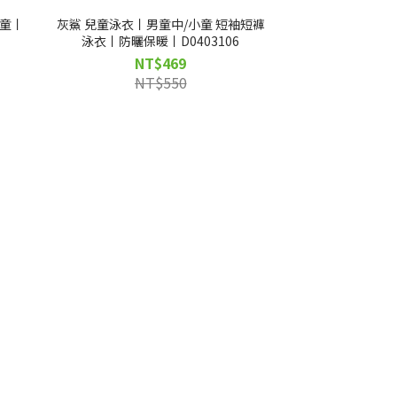
小童丨
灰鯊 兒童泳衣丨男童中/小童 短袖短褲
泳衣丨防曬保暖丨D0403106
NT$469
NT$550