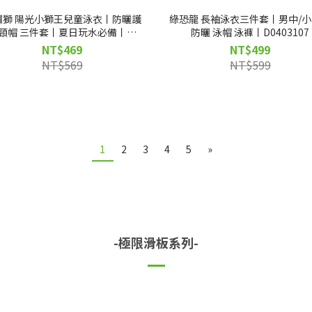
囉獅 陽光小獅王兒童泳衣丨防曬護
綠恐龍 長袖泳衣三件套丨男中/
頸帽 三件套丨夏日玩水必備丨
防曬 泳帽 泳褲丨D0403107
D0403108
NT$469
NT$499
NT$569
NT$599
1
2
3
4
5
»
-極限滑板系列-