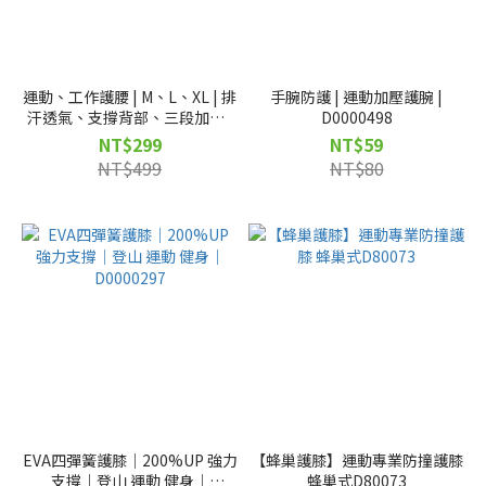
運動、工作護腰 | M、L、XL | 排
手腕防護 | 運動加壓護腕 |
汗透氣、支撐背部、三段加壓 |
D0000498
D81004
NT$299
NT$59
NT$499
NT$80
EVA四彈簧護膝｜200%UP 強力
【蜂巢護膝】運動專業防撞護膝
支撐｜登山 運動 健身｜
蜂巢式D80073