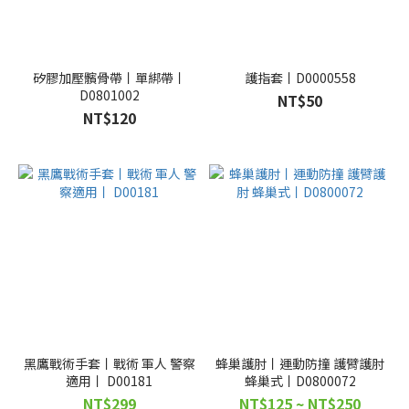
矽膠加壓髕骨帶丨單綁帶丨
護指套丨D0000558
D0801002
NT$50
NT$120
黑鷹戰術手套丨戰術 軍人 警察
蜂巢護肘丨運動防撞 護臂護肘
適用丨 D00181
蜂巢式丨D0800072
NT$299
NT$125 ~ NT$250