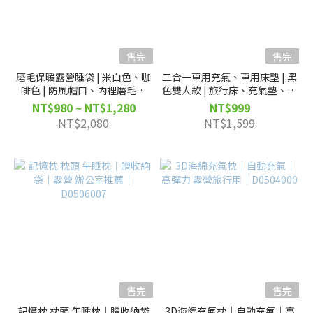
售完
售完
磨毛保暖露營睡袋 | 米白色、咖
二合一車用充氣、車用床墊 | 黑
啡色 | 防風帽口、內裡磨毛保
色雙人款 | 旅行床、充氣墊、氣
暖、降噪音設計| D54005
墊床、休旅車充氣床 | D54006
NT$980 ~ NT$1,280
NT$999
NT$2,080
NT$1,599
售完
售完
記憶枕 枕頭 午睡枕｜贈收納袋
3D海綿充氣枕｜自動充氣｜高