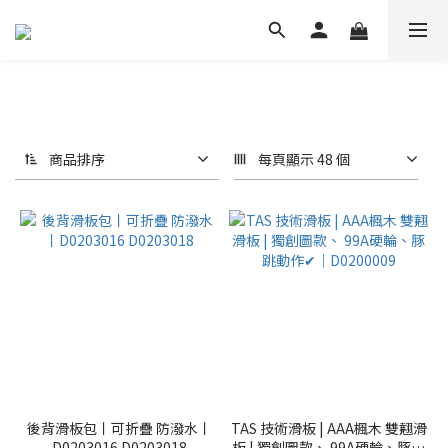
商品排序
每頁顯示 48 個
後背滑板包丨可折疊 防潑水丨
TAS 技術滑板 | AAA楓木 雙翹滑
D0203016 D0203018
板 | 獨創圖款、 99A硬輪、豚跳