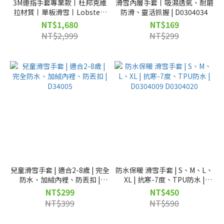
3M連指手套專業款丨杜邦克維
滑雪內層手套丨吸濕透氣、耐磨
拉材質丨單板滑雪丨Lobsters
防滑、靈活抓握 | D0304034
丨D34017
NT$1,680
NT$169
NT$2,999
NT$299
兒童滑雪手套 | 適合2-8歲 | 完全
防水保暖 滑雪手套 | S、M、L、
防水、加絨內裡、防丟扣 |
XL | 抗寒-7度、TPU防水 |
D34005
D0304009 D0304020
NT$299
NT$450
NT$399
NT$590