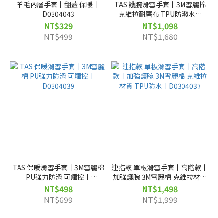
羊毛內層手套丨翻蓋 保暖丨
TAS 護腕滑雪手套丨3M雪麗棉
D0304043
克維拉耐磨布 TPU防潑水丨
D0304040
NT$329
NT$1,098
NT$499
NT$1,680
TAS 保暖滑雪手套丨3M雪麗棉
連指款 單板滑雪手套丨高階款丨
PU強力防滑 可觸控丨
加強護腕 3M雪麗棉 克維拉材質
D0304039
TPU防水丨D0304037
NT$498
NT$1,498
NT$699
NT$1,999