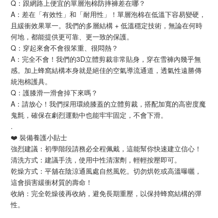
Q：跟網路上便宜的單層泡棉防摔褲差在哪？
A：差在「有效性」和「耐用性」！單層泡棉在低溫下容易變硬，
且緩衝效果單一。我們的多層結構 + 低溫穩定技術，無論在何時
何地，都能提供更可靠、更一致的保護。
Q：穿起來會不會很笨重、很悶熱？
A：完全不會！我們的3D立體剪裁非常貼身，穿在雪褲內幾乎無
感。加上蜂窩結構本身就是絕佳的空氣導流通道，透氣性遠勝傳
統泡棉護具。
Q：護膝滑一滑會掉下來嗎？
A：請放心！我們採用環繞膝蓋的立體剪裁，搭配加寬的高密度魔
鬼氈，確保在劇烈運動中也能牢牢固定，不會下滑。
.
❤️ 裝備養護小貼士
強烈建議：初學階段請務必全程佩戴，這能幫你快速建立信心！
清洗方式：建議手洗，使用中性清潔劑，輕輕按壓即可。
乾燥方式：平舖在陰涼通風處自然風乾。切勿烘乾或高溫曝曬，
這會損害緩衝材質的壽命！
收納：完全乾燥後再收納，避免長期重壓，以保持蜂窩結構的彈
性。