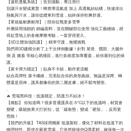
【速乾透氣系統】｜告別濕黏，專注滑行
別讓汗水變成累贅！蜂窩導流氣道 加上 高透氣紗結構，快速排出
熱氣與汗水，讓你從纜車到雪道，始終保持乾爽舒適。
【軍規級耐磨耐用】｜陪你征戰更多雪季
外層採用強韌的 錦綸面料，並在關鍵部位使用 強化工藝縫線，經
得起雪地上的各種摩擦考驗，一套穿得更久。
【3D立體加強防護】｜精準守護，無懼挑戰
我們用3D建模分析了上千次摔倒數據！針對 尾骨、髖部、大腿外
側 及 膝蓋 等核心易撞區，進行多維度加厚覆蓋，給你最到位的保
護。
【萊卡彈力穩定】｜貼身不卡頓，動作更流暢
結合高彈性 萊卡纖維，完美貼合你的身形曲線。無論是深蹲、轉
體還是屈伸，護具都像你的第二層皮膚，絕不鬆垮變形。
.
🔥 雪場黑科技：低溫穩定，防護力不結冰！
【痛點】 你知道嗎？很多普通護具在-5°C以下的低溫時，材質會
變硬，吸能效果大打折扣，從「緩衝墊」變成「硬殼」，反而更
危險！
【我們的升級】 TAS採用獨家 低溫製程，優化了材料在低溫下的
物理特性。即使在嚴寒雪場，它依然能保持Q彈柔韌，確保每一次