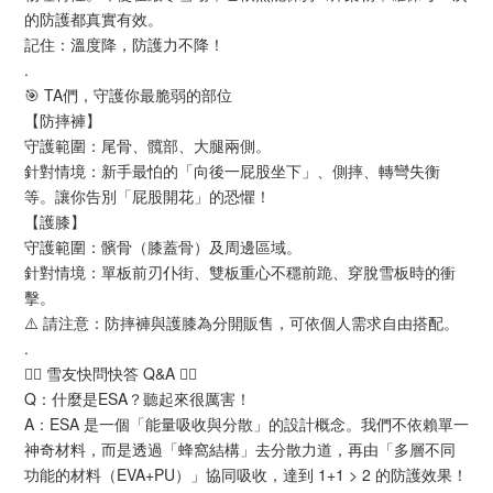
的防護都真實有效。
記住：溫度降，防護力不降！
.
🎯 TA們，守護你最脆弱的部位
【防摔褲】
守護範圍：尾骨、髖部、大腿兩側。
針對情境：新手最怕的「向後一屁股坐下」、側摔、轉彎失衡
等。讓你告別「屁股開花」的恐懼！
【護膝】
守護範圍：髕骨（膝蓋骨）及周邊區域。
針對情境：單板前刃仆街、雙板重心不穩前跪、穿脫雪板時的衝
擊。
⚠️ 請注意：防摔褲與護膝為分開販售，可依個人需求自由搭配。
.
🙋‍♂️ 雪友快問快答 Q&A 🙋‍♀️
Q：什麼是ESA？聽起來很厲害！
A：ESA 是一個「能量吸收與分散」的設計概念。我們不依賴單一
神奇材料，而是透過「蜂窩結構」去分散力道，再由「多層不同
功能的材料（EVA+PU）」協同吸收，達到 1+1 > 2 的防護效果！