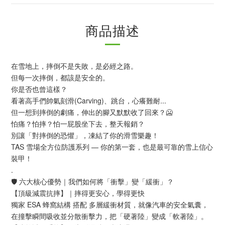
商品描述
在雪地上，摔倒不是失敗，是必經之路。
但每一次摔倒，都該是安全的。
你是否也曾這樣？
看著高手們帥氣刻滑(Carving)、跳台，心癢難耐...
但一想到摔倒的劇痛，伸出的腳又默默收了回來？🥶
怕痛？怕摔？怕一屁股坐下去，整天報銷？
別讓「對摔倒的恐懼」，凍結了你的滑雪樂趣！
TAS 雪場全方位防護系列 — 你的第一套，也是最可靠的雪上信心
裝甲！
.
🛡️ 六大核心優勢｜我們如何將「衝擊」變「緩衝」？
【頂級減震抗摔】｜摔得更安心，學得更快
獨家 ESA 蜂窩結構 搭配 多層緩衝材質，就像汽車的安全氣囊，
在撞擊瞬間吸收並分散衝擊力，把「硬著陸」變成「軟著陸」。