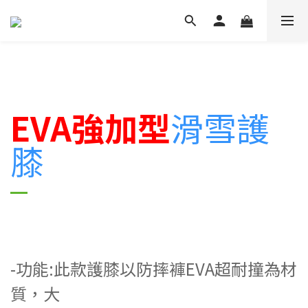
EVA強加型
滑雪護
膝
-功能:此款護膝以防摔褲EVA超耐撞
為材
質，大