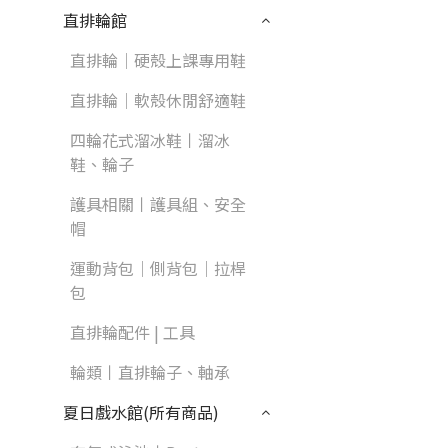
直排輪館
直排輪｜硬殼上課專用鞋
直排輪｜軟殼休閒舒適鞋
四輪花式溜冰鞋丨溜冰
鞋、輪子
護具相關丨護具組、安全
帽
運動背包｜側背包｜拉桿
包
直排輪配件 | 工具
輪類丨直排輪子、軸承
夏日戲水館(所有商品)