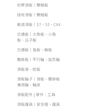
初學滑板丨雙翹板
技術滑板丨雙翹板
衝浪滑板丨S7、S5、CX4
交通板丨大魚板、小魚
板、瓜子板
交通板丨長板、舞板
飄移板丨平行輪、弧形輪
滑板車、蛇板
滑板輪子丨滑板、飄移板
專用輪、軸承
滑板配件 | 零件、工具
滑板護具丨安全帽、護具