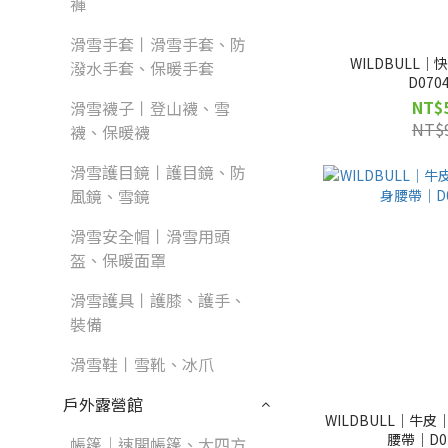
褲
滑雪手套丨滑雪手套、防
WILDBULL
潑水手套、保暖手套
D070
NT$
滑雪襪子丨登山襪、雪
NT$
襪、保暖襪
滑雪護目鏡丨護目鏡、防
風鏡、雪鏡
滑雪安全帽丨滑雪用頭
盔、保暖面罩
滑雪護具丨護膝、護手、
裝備
滑雪鞋丨雪靴、冰爪
戶外露營館
WILDBULL｜牛
腰帶｜D07
帳篷｜速開帳篷、大四方