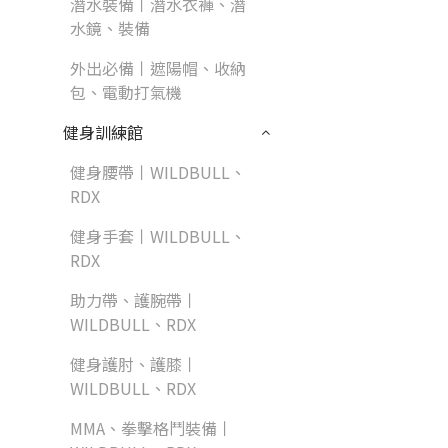
潛水裝備丨潛水衣褲、潛
水鏡、裝備
外出必備丨遮陽帽、收納
包、電動打氣機
健身訓練館
健身腰帶丨WILDBULL、
RDX
健身手套丨WILDBULL、
RDX
助力帶、護腕帶丨
WILDBULL、RDX
健身護肘、護膝丨
WILDBULL、RDX
MMA、拳擊格鬥裝備丨