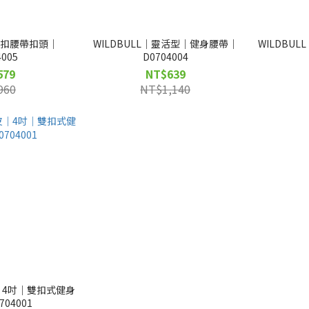
｜快扣腰帶扣頭｜
WILDBULL｜靈活型｜健身腰帶｜
WILDBU
4005
D0704004
579
NT$639
960
NT$1,140
皮｜4吋｜雙扣式健身
04001