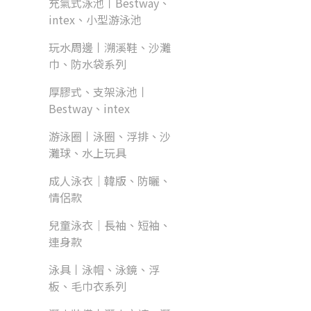
充氣式泳池丨Bestway、
intex、小型游泳池
玩水周邊丨溯溪鞋、沙灘
巾、防水袋系列
厚膠式、支架泳池丨
Bestway、intex
游泳圈丨泳圈、浮排、沙
灘球、水上玩具
成人泳衣｜韓版、防曬、
情侶款
兒童泳衣｜長袖、短袖、
連身款
泳具丨泳帽、泳鏡、浮
板、毛巾衣系列