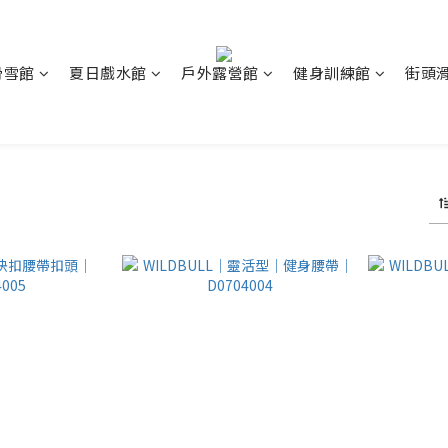
滑雪館
夏日戲水館
戶外露營館
健身訓練館
街頭