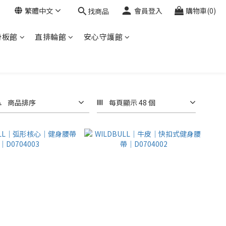
繁體中文
會員登入
購物車(0)
找商品
滑板館
直排輪館
安心守護館
商品排序
每頁顯示 48 個