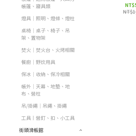
NT$
帳篷、寢具類
NT$1
燈具｜照明、燈條、燈柱
桌椅｜桌子、椅子、吊
架、置物架
焚火｜焚火台、火烤相關
餐廚｜野炊用具
保冰｜收納、保冷相關
帳外｜天幕、地墊、地
布、營柱
吊/掛繩｜吊繩、掛繩
工具丨營釘、扣、小工具
街頭滑板館