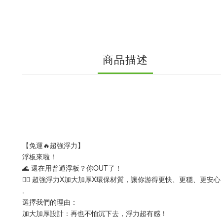
商品描述
【免運🔥超強浮力】
浮板來啦！
🌊 還在用普通浮板？你OUT了！
🏊‍♂️ 超強浮力X加大加厚X環保材質，讓你游得更快、更穩、更安
.
選擇我們的理由：
加大加厚設計：再也不怕沉下去，浮力超有感！