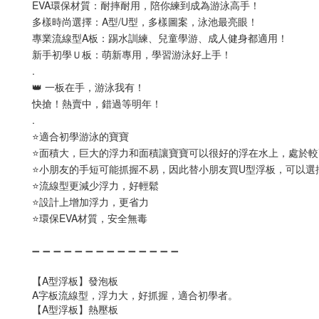
EVA環保材質：耐摔耐用，陪你練到成為游泳高手！
多樣時尚選擇：A型/U型，多樣圖案，泳池最亮眼！
專業流線型A板：踢水訓練、兒童學游、成人健身都適用！
新手初學Ｕ板：萌新專用，學習游泳好上手！
.
👑 一板在手，游泳我有！
快搶！熱賣中，錯過等明年！
.
⭐適合初學游泳的寶寶
⭐面積大，巨大的浮力和面積讓寶寶可以很好的浮在水上，處於較
⭐小朋友的手短可能抓握不易，因此替小朋友買U型浮板，可以選
⭐流線型更減少浮力，好輕鬆
⭐設計上增加浮力，更省力
⭐環保EVA材質，安全無毒
➖ ➖ ➖ ➖ ➖ ➖ ➖ ➖ ➖ ➖ ➖ ➖ ➖ ➖
【A型浮板】發泡板
A字板流線型，浮力大，好抓握，適合初學者。
【A型浮板】熱壓板