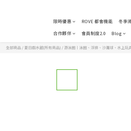
限時優惠
ROVE 都會機能
冬季
合作夥伴
會員制度2.0
Blog
全部商品
/
夏日戲水館(所有商品)
/
游泳圈丨泳圈、浮排、沙灘球、水上玩