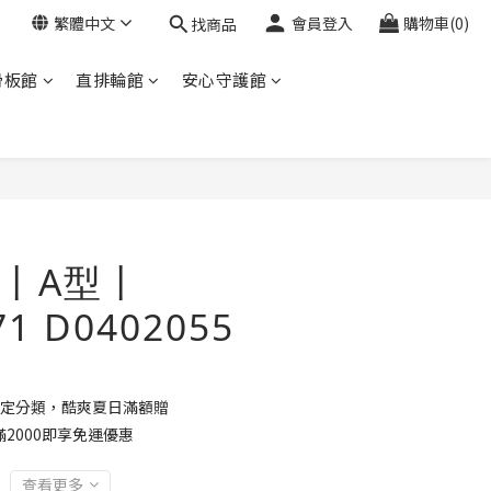
繁體中文
會員登入
購物車(0)
找商品
滑板館
直排輪館
安心守護館
立即購買
丨A型丨
71 D0402055
定分類，酷爽夏日滿額贈
2000即享免運優惠
查看更多