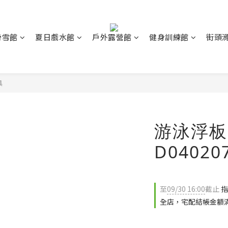
滑雪館
夏日戲水館
戶外露營館
健身訓練館
街頭
具
游泳浮板
D04020
至
09/30 16:00
截止
指
全店，宅配結帳金額滿