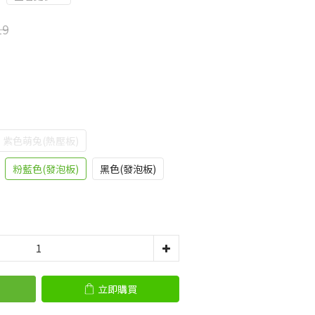
19
紫色萌兔(熱壓板)
粉藍色(發泡板)
黑色(發泡板)
立即購買