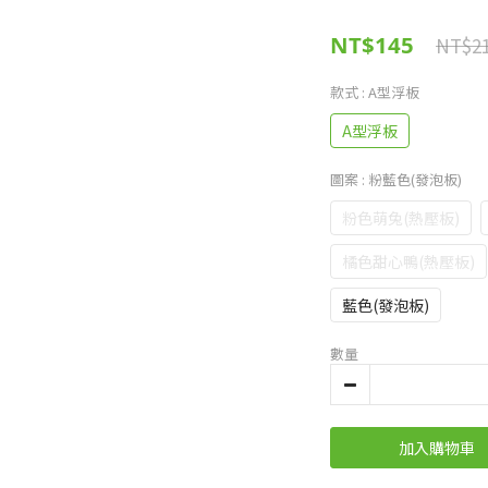
NT$145
NT$2
款式
: A型浮板
A型浮板
圖案
: 粉藍色(發泡板)
粉色萌兔(熱壓板)
橘色甜心鴨(熱壓板)
藍色(發泡板)
數量
加入購物車