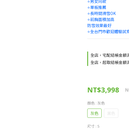
⭐男女同款
⭐單板推薦
⭐長時間滑雪OK
⭐前胸面積加高
防雪效果最好
⭐全台門市歡迎體驗試
全店，宅配結帳金額滿
全店，超取結帳金額滿
NT$3,998
N
顏色
: 灰色
灰色
黑色
尺寸
: S