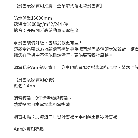
【滑雪玩家實測推薦｜全吊帶式落地款滑雪褲】
防水係
數
15000mm
透濕
度
10000g/m^2/2
4
小時
適合：長時間／高活動量滑雪程度
❄️ 滑雪裝備升級，雪場挑戰更有型！
這款全吊帶式落地款滑雪褲是專為擁有滑雪熱情的玩家設計，結
讓您在雪場中不僅能穩定滑行，更能展現獨特風格。
滑雪玩
家
An
n
親身實測，分享他的雪場穿搭與滑行心得，帶您了
【滑雪玩家實測心得】
姓名：Ann
滑雪經驗：
8
年滑雪旅遊經驗，
熱愛探索日本雪場與粉雪挑戰
滑雪地點：北海道二世谷滑雪場 + 本州藏王樹冰滑雪場
An
n
的實測亮點：