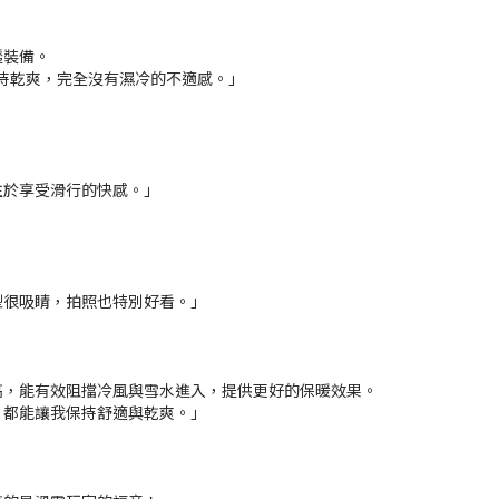
透裝備。
持乾爽，完全沒有濕冷的不適感。」
注於享受滑行的快感。」
，
型很吸睛，拍照也特別好看。」
高，能有效阻擋冷風與雪水進入，提供更好的保暖效果。
，都能讓我保持舒適與乾爽。」