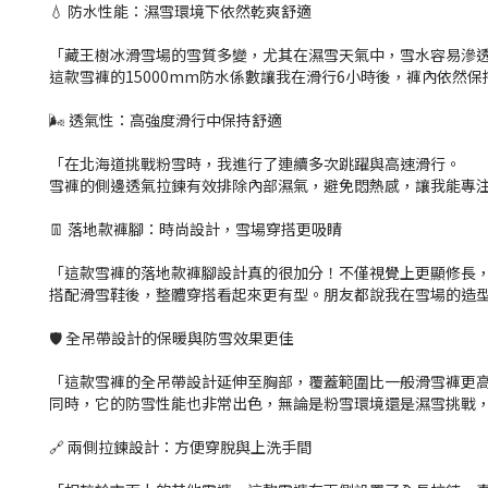
💧 防水性能：濕雪環境下依然乾爽舒適
「藏王樹冰滑雪場的雪質多變，尤其在濕雪天氣中，雪水容易滲
這款雪褲
的
15000m
m
防水係數讓我在滑
行
6
小時後，褲內依然保
🌬️ 透氣性：高強度滑行中保持舒適
「在北海道挑戰粉雪時，我進行了連續多次跳躍與高速滑行。
雪褲的側邊透氣拉鍊有效排除內部濕氣，避免悶熱感，讓我能專
👖 落地款褲腳：時尚設計，雪場穿搭更吸睛
「這款雪褲的落地款褲腳設計真的很加分！不僅視覺上更顯修長
搭配滑雪鞋後，整體穿搭看起來更有型。朋友都說我在雪場的造
🛡️ 全吊帶設計的保暖與防雪效果更佳
「這款雪褲的全吊帶設計延伸至胸部，覆蓋範圍比一般滑雪褲更
同時，它的防雪性能也非常出色，無論是粉雪環境還是濕雪挑戰
🔗 兩側拉鍊設計：方便穿脫與上洗手間