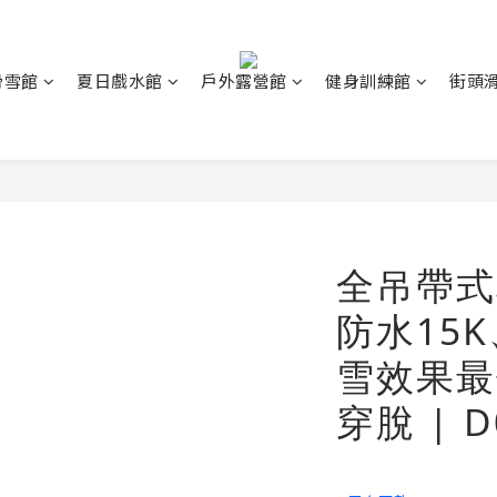
滑雪館
夏日戲水館
戶外露營館
健身訓練館
街頭
全吊帶式
防水15K
雪效果最
穿脫 | D