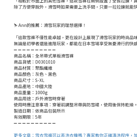
「相較於市面上的其他雪褲，這款雪褲在兩側設置了全長拉鍊，
除了方便穿脫外，滑雪時如果需要上洗手間，只要一拉拉鍊就能
⛷️ An
n
的推薦：滑雪玩家的理想選擇！
「這款雪褲不僅性能卓越，更在設計上展現了滑雪玩家的時尚品
無論是初學者還是進階玩家，都能在日本雪場享受無憂滑行的快
​➖ ➖ ➖ ➖ ➖ ➖ ➖ ➖ ➖ ➖
商品名稱：全吊帶式單板滑雪褲
商品貨號：D0301010
商品材質：聚酯纖維
商品顏色：灰色、黑色
商品尺寸：S-XL
商品產地：中國大陸
商品重量：1000g
商品用途：戶外滑雪時穿著
使用時應注意事項：穿著前調整吊帶與防雪裙，使用後保持乾燥
製造日期：依商品包裝所示
有效期限：
5
年
➖ ➖ ➖ ➖ ➖ ➖ ➖ ➖ ➖ ➖
更多文章：雪衣雪褲可以丟洗衣機嗎？專家教你正確清洗程序，加碼