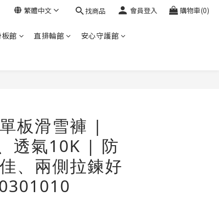
繁體中文
會員登入
購物車(0)
找商品
滑板館
直排輪館
安心守護館
立即購買
單板滑雪褲 |
、透氣10K | 防
佳、兩側拉鍊好
0301010