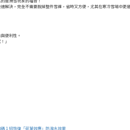
真的是滑雪玩家的福音！
快速解決，完全不需要脫掉整件雪褲，省時又方便，尤其在寒冷雪場中更
味與便利性。
感！」
。
 1 招恢復「荷葉效應」防潑水效果