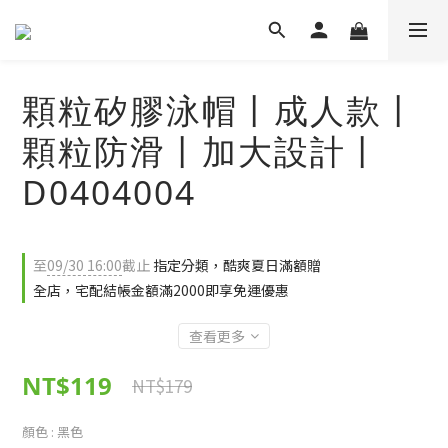
顆粒矽膠泳帽丨成人款丨
顆粒防滑丨加大設計丨
D0404004
至
09/30 16:00
截止
指定分類，酷爽夏日滿額贈
全店，宅配結帳金額滿2000即享免運優惠
查看更多
NT$119
NT$179
顏色
: 黑色