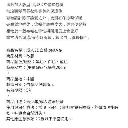
這款加大版型可以3D立體式包覆
無論頭髮再長都能完美的保護住
顆粒設計除了護髮之外，更能在冬泳時保暖
矽膠質地輕柔，泳帽伸縮幅度大，更方便穿戴
相較於一般布帽在彈性與耐用度上會更好
非常適合游泳/海泳時所戴，戴出自己得獨特性。
商品名稱：成人3D立體
矽膠泳帽
商品材質：矽膠
商品顏色/規格：黑色、白色、藍色
商品尺寸：(平量)高24x底寬20cm
·
商品產地：中國
製造日期：依商品包裝所示
有效期限：5年
·
商品用途：青少年/成人游泳所戴
使用與保存方法：常溫下保存；剛打開會有味道，稍微清洗後晾
乾，味道會自然消失。
其他應注意事項：2歲以下不宜使用。