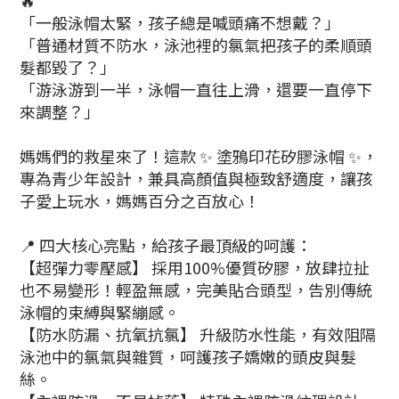
🔥
「一般泳帽太緊，孩子總是喊頭痛不想戴？」
「普通材質不防水，泳池裡的氯氣把孩子的柔順頭
髮都毀了？」
「游泳游到一半，泳帽一直往上滑，還要一直停下
來調整？」
媽媽們的救星來了！這款 ✨ 塗鴉印花矽膠泳帽 ✨，
專為青少年設計，兼具高顏值與極致舒適度，讓孩
子愛上玩水，媽媽百分之百放心！
📍 四大核心亮點，給孩子最頂級的呵護：
【超彈力零壓感】 採用100%優質矽膠，放肆拉扯
也不易變形！輕盈無感，完美貼合頭型，告別傳統
泳帽的束縛與緊繃感。
【防水防漏、抗氧抗氯】 升級防水性能，有效阻隔
泳池中的氯氣與雜質，呵護孩子嬌嫩的頭皮與髮
絲。