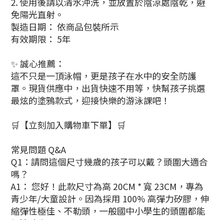
2. 使用後請以清水沖洗，並放置於陰涼處陰乾，避
免陽光直射。
製造日期： 依商品包裝所示
有效期限： 5年
✨ 誠心推薦：
這不只是一頂泳帽，更是孩子在水中的安全防護
罩。現貨供應中，出貨快速不用等，快幫孩子挑選
最炫的塗鴉款式，迎接快樂的游泳課吧！
🛒【立刻加入購物車下單】🛒
常見問題 Q&A
Q1：請問這個尺寸幾歲的孩子可以戴？頭圍大適合
嗎？
A1： 您好！此款尺寸為高 20CM * 寬 23CM，專為
青少年/大童設計。因為採用 100% 高彈力矽膠，伸
縮彈性極佳、不勒頭，一般國中小學生的頭圍都能