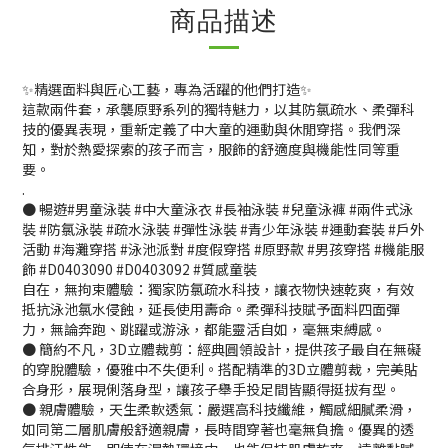
商品描述
✨精選面料與匠心工藝，專為活躍的他們打造✨
這款兩件套，承襲原野系列的獨特魅力，以其防氯疏水、柔彈科
技的優異表現，重新定義了中大童的運動與休閒穿搭。我們深
知，對於熱愛探索的孩子而言，服飾的舒適度與機能性同等重
要。
.
● 暢遊#男童泳裝 #中大童泳衣 #長袖泳裝 #兒童泳褲 #兩件式泳
裝 #防氯泳裝 #疏水泳裝 #彈性泳裝 #青少年泳裝 #運動套裝 #戶外
活動 #海灘穿搭 #泳池派對 #度假穿搭 #原野款 #男孩穿搭 #機能服
飾 #D0403090 #D0403092 #質感童裝
自在，無拘束體驗：獨家防氯疏水科技，讓衣物快速乾爽，有效
抵抗泳池氯水侵蝕，延長使用壽命。柔彈科技賦予面料四面彈
力，無論奔跑、跳躍或游泳，都能靈活自如，毫無束縛感。
● 簡約不凡，3D立體裁剪：經典圓領設計，提供孩子最自在無礙
的穿脫體驗，優雅中不失便利。搭配精準的3D立體剪裁，完美貼
合身形，展現俐落身型，讓孩子舉手投足間皆顯得挺拔有型。
● 親膚體驗，天生柔軟透氣：嚴選高科技纖維，觸感細膩柔滑，
如同第二層肌膚般舒適親膚，長時間穿著也毫無負擔。優異的透