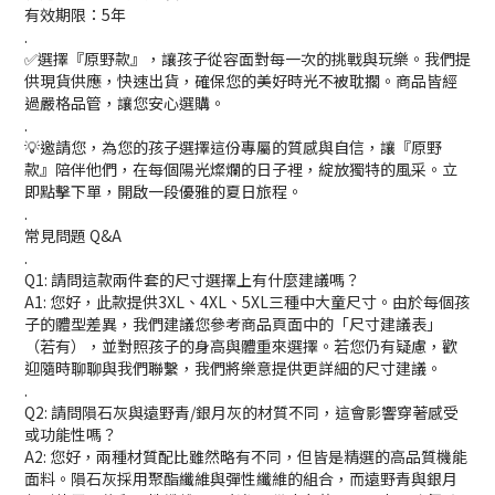
有效期限：5年
.
✅選擇『原野款』，讓孩子從容面對每一次的挑戰與玩樂。我們提
供現貨供應，快速出貨，確保您的美好時光不被耽擱。商品皆經
過嚴格品管，讓您安心選購。
.
💡邀請您，為您的孩子選擇這份專屬的質感與自信，讓『原野
款』陪伴他們，在每個陽光燦爛的日子裡，綻放獨特的風采。立
即點擊下單，開啟一段優雅的夏日旅程。
.
常見問題 Q&A
.
Q1: 請問這款兩件套的尺寸選擇上有什麼建議嗎？
A1: 您好，此款提供3XL、4XL、5XL三種中大童尺寸。由於每個孩
子的體型差異，我們建議您參考商品頁面中的「尺寸建議表」
（若有），並對照孩子的身高與體重來選擇。若您仍有疑慮，歡
迎隨時聊聊與我們聯繫，我們將樂意提供更詳細的尺寸建議。
.
Q2: 請問隕石灰與遠野青/銀月灰的材質不同，這會影響穿著感受
或功能性嗎？
A2: 您好，兩種材質配比雖然略有不同，但皆是精選的高品質機能
面料。隕石灰採用聚酯纖維與彈性纖維的組合，而遠野青與銀月