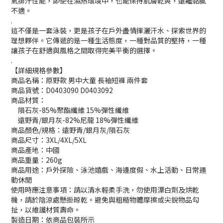
氣排汗性能，即使在濕熱環境中，也能保持肌膚乾爽，遠離黏膩
不適。
.
這不僅是一套泳裝，更是孩子在戶外盡情揮灑汗水、探索世界的
理想夥伴。它傳遞的是一種生活態度，一種對品質的堅持，一種
讓孩子在舒適與風格之間取得完美平衡的選擇。
.
【詳細規格參數】
商品名稱：原野款 男中大童 長袖短褲 兩件套
商品貨號：D0403090 D0403092
商品材質：
　隕石灰-85%聚酯纖維 15%彈性纖維
　遠野青/銀月灰-82%尼龍 18%彈性纖維
商品顏色/規格：遠野青/銀月灰/隕石灰
商品尺寸：3XL/4XL/5XL
商品產地：中國
商品重量：260g
商品用途：戶外探險、泳池嬉戲、海邊度假、水上活動、日常運
動休閒
使用時應注意事項：請以清水輕柔手洗，勿使用漂白劑及烘乾
機，請於陰涼處懸掛晾乾。避免與粗糙物體摩擦或尖銳物品勾
扯，以維護材質壽命。
製造日期：依商品包裝所示