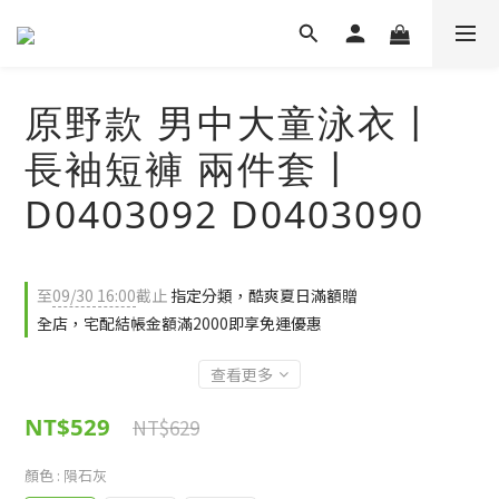
原野款 男中大童泳衣丨
長袖短褲 兩件套丨
D0403092 D0403090
至
09/30 16:00
截止
指定分類，酷爽夏日滿額贈
全店，宅配結帳金額滿2000即享免運優惠
查看更多
NT$529
NT$629
顏色
: 隕石灰