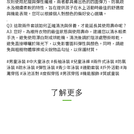
灰則使用尼龍與彈性纖維，兩者都具備出色的四面彈力、防氯疏
水及親膚柔軟的特性，旨在提供孩子在水上活動時最佳的舒適度
與機能表現。您可以根據個人對顏色的偏好安心選購。
.
Q3: 這款兩件套該如何正確清洗與保養，才能延長其使用壽命呢？
A3: 您好，為維持衣物的最佳狀態與使用壽命，建議您以清水輕柔
手洗，避免使用漂白劑或烘乾機。清洗後請於陰涼處懸掛晾乾，
避免直接曝曬於陽光下，以免影響面料彈性與顏色。同時，請避
免與粗糙物體摩擦或尖銳物品勾扯，以保護材質。
#男童泳裝 #中大童泳衣 #長袖泳裝 #兒童泳褲 #兩件式泳裝 #防氯
泳裝 #疏水泳裝 #彈性泳裝 #青少年泳裝 #運動套裝 #戶外活動 #海
灘穿搭 #泳池派對 #度假穿搭 #男孩穿搭 #機能服飾 #質感童裝
了解更多