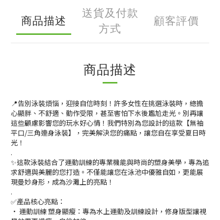
送貨及付款
商品描述
顧客評價
方式
商品描述
📍告別泳裝煩惱，迎接自信時刻！許多女性在挑選泳裝時，總擔
心顯胖、不舒適、動作受限，甚至害怕下水後尷尬走光。別再讓
這些顧慮影響您的玩水好心情！我們特別為您設計的這款【無袖
平口/三角連身泳裝】，完美解決您的痛點，讓您自在享受夏日時
光！
.
✨這款泳裝結合了運動訓練的專業機能與時尚的塑身美學，專為追
求舒適與美麗的您打造。不僅能讓您在泳池中優雅自如，更能展
現曼妙身形，成為沙灘上的亮點！
.
✅產品核心亮點：
• 運動訓練 塑身顯瘦：專為水上運動及訓練設計，修身版型讓視