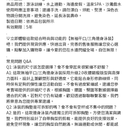
商品用途：游泳訓練、水上運動、海邊度假、溫泉SPA、沙灘戲水
使用時應注意事項：建議手洗，請勿漂白、烘乾、熨燙。深色衣
物請分開洗滌，避免染色，延長泳裝壽命。
製造日期：依商品包裝所示
有效期限：5年
.
💡立即體驗這款結合時尚與功能的【無袖平口/三角連身泳裝】
吧！我們提供現貨供應，快速出貨，完善的售後服務讓您安心選
購。點擊加入購物車，讓今夏的您在水邊閃耀全場，自信無限！
.
常見問題 Q&A
Q1: 泳裝的尺寸該怎麼選擇？會不會穿起來很緊繃不舒服？
A1: 這款無袖平口/三角連身泳裝採用升級2.0收腰顯瘦版型與高彈
力面料，設計上兼顧塑形與舒適度。它能貼合身形修飾線條，同
時保有足夠的彈性讓您活動自如，不會有過度緊繃感。建議您參
考賣場提供的詳細尺寸表，根據胸圍、腰圍、臀圍等數據選擇最
適合的尺碼。若對尺寸仍有疑慮，歡迎透過聊聊聯繫客服，我們
將樂意為您提供專業建議。
Q2: 泳裝的胸墊是可拆卸的嗎？會不會有空杯或不集中的問題？
A2: 是的，這款連身泳裝內建獨立的可拆卸胸墊，方便您清潔與調
整。我們特別設計了自帶胸型的剪裁，能提供良好的支撐效果，
避免空杯現象，讓您的胸型自然飽滿。無論運動或休閒，都能感