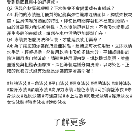
受到穩固且集中的舒適感。
Q3: 泳裝的材質親膚嗎？下水後會不會變重或有束縛感？
A3: 我們的泳裝選用優質的尼龍與彈性纖維混紡面料，觸感柔軟親
膚，且具備輕薄透氣的特性，即使長時間穿著也不易感到悶熱。
由於其高彈力和快乾特性，入水後能迅速排水，不會吸水變重或
產生多餘的束縛感，讓您在水中活動更加輕鬆自在。
Q4: 泳裝要怎麼清洗和保養，才能延長使用壽命？
A4: 為了讓您的泳裝保持最佳狀態，建議您每次使用後，立即以清
水手洗，輕輕搓揉，然後用乾毛巾吸乾多餘水分，平鋪或懸掛於
陰涼通風處自然晾乾。請避免使用漂白劑、烘乾機或熨燙，並盡
量避免與粗糙表面摩擦。深色泳裝建議分開洗滌，以防染色。正
確的保養方式能有效延長泳裝的穿著壽命喔！
#無袖泳裝 #三角泳裝 #平口泳裝 #連身泳裝 #運動泳裝 #訓練泳裝 
#塑身泳裝 #顯瘦泳裝 #高彈力泳裝 #撞色泳裝 #可拆胸墊泳衣 #修
身泳衣 #溫泉泳裝 #海邊度假 #水上活動 #防走光泳裝 #輕薄泳衣 #
女性泳裝 #時尚泳衣 #速乾泳衣
了解更多