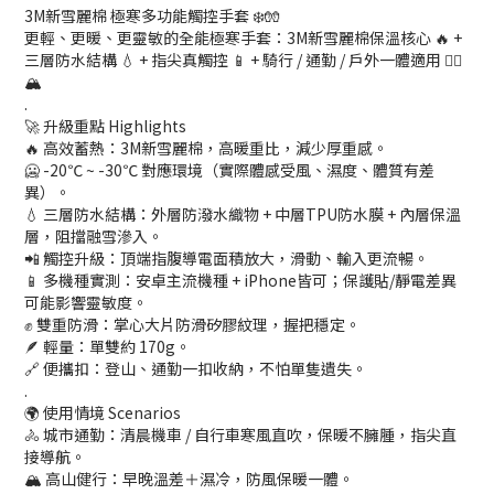
3M新雪麗棉 極寒多功能觸控手套 ❄️🧤
更輕、更暖、更靈敏的全能極寒手套：3M新雪麗棉保溫核心 🔥 +
三層防水結構 💧 + 指尖真觸控 📱 + 騎行 / 通勤 / 戶外一體適用 🚴‍♂️
🏔️
.
🚀 升級重點 Highlights
🔥 高效蓄熱：3M新雪麗棉，高暖重比，減少厚重感。
🥶 -20℃ ~ -30℃ 對應環境（實際體感受風、濕度、體質有差
異）。
💧 三層防水結構：外層防潑水織物 + 中層TPU防水膜 + 內層保溫
層，阻擋融雪滲入。
📲 觸控升級：頂端指腹導電面積放大，滑動、輸入更流暢。
📱 多機種實測：安卓主流機種 + iPhone皆可；保護貼/靜電差異
可能影響靈敏度。
✊ 雙重防滑：掌心大片防滑矽膠紋理，握把穩定。
🪶 輕量：單雙約 170g。
🔗 便攜扣：登山、通勤一扣收納，不怕單隻遺失。
.
🌍 使用情境 Scenarios
🚴 城市通勤：清晨機車 / 自行車寒風直吹，保暖不臃腫，指尖直
接導航。
🏔️ 高山健行：早晚溫差＋濕冷，防風保暖一體。