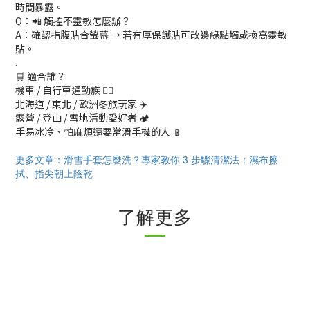
時間暴露。
Q：📲 觸控不靈敏怎麼辦？
A：確認指腹貼合螢幕 → 若有厚保護貼可改邊緣點觸或換高靈敏
貼。
.
🛒 適合誰？
機車 / 自行車通勤族 🚴‍♀️
北海道 / 東北 / 歐洲冬旅玩家 ✈️
露營 / 登山 / 雪地活動愛好者 🏕️
手易冰冷、怕麻煩還要常滑手機的人 📱
更多文章：滑雪手套怎麼洗？專家教你 3 步驟清潔法：濕布擦
拭、指尖朝上陰乾
了解更多