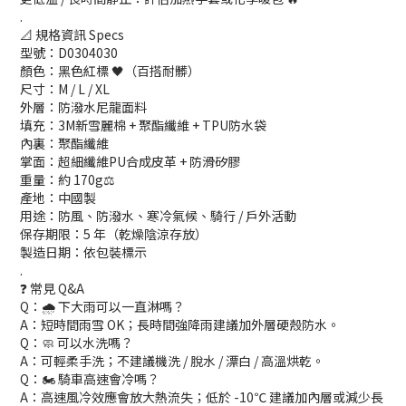
.
📐 規格資訊 Specs
型號：D0304030
顏色：黑色紅標 🖤（百搭耐髒）
尺寸：M / L / XL
外層：防潑水尼龍面料
填充：3M新雪麗棉 + 聚酯纖維 + TPU防水袋
內裏：聚酯纖維
掌面：超細纖維PU合成皮革 + 防滑矽膠
重量：約 170g⚖️
產地：中國製
用途：防風、防潑水、寒冷氣候、騎行 / 戶外活動
保存期限：5 年（乾燥陰涼存放）
製造日期：依包裝標示
.
❓ 常見 Q&A
Q：🌧️ 下大雨可以一直淋嗎？
A：短時間雨雪 OK；長時間強降雨建議加外層硬殼防水。
Q：🧼 可以水洗嗎？
A：可輕柔手洗；不建議機洗 / 脫水 / 漂白 / 高溫烘乾。
Q：🏍️ 騎車高速會冷嗎？
A：高速風冷效應會放大熱流失；低於 -10℃ 建議加內層或減少長