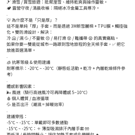
🎿 滑雪 / 賞雪旅遊：抵禦溼雪、維持乾爽與操作靈敏。
🏕️ 露營守夜 / 清晨收帳：隔絕冰冷金屬工具導冷。
.
💡 為什麼不是「只是厚」？
這不是單純「厚」手套，而是透過 3M新雪麗棉 + TPU膜 + 觸控強
化 + 雙防滑設計，解決：
冷 🥶 / 濕 💦 / 不靈敏 😣 / 易打滑 😵 / 難攜帶 😫 的真實痛點。
如果你要一雙能從城市一路跟到雪地旅程的全天候手套，✅ 把它
放進首選清單。
.
🧊 抗寒等級 & 使用建議
耐寒標示：-20℃ ~ -30℃（靜態低活動 + 乾冷 + 內層乾燥條件參
考）
.
體感影響因素：
🌬️ 風速（騎行高速風冷可再降體感 5~10℃）
🩸 個人體質 / 血液循環
💦 是否出汗（潮濕 = 掉暖效率）
.
建議穿搭：
-5℃ ~ -15℃：單戴即可多數通勤
-15℃ ~ -25℃：＋ 薄型吸濕排汗內層手套 🧤
更低溫 / 長時間靜止：評估加熱手套或化學暖包 🔥