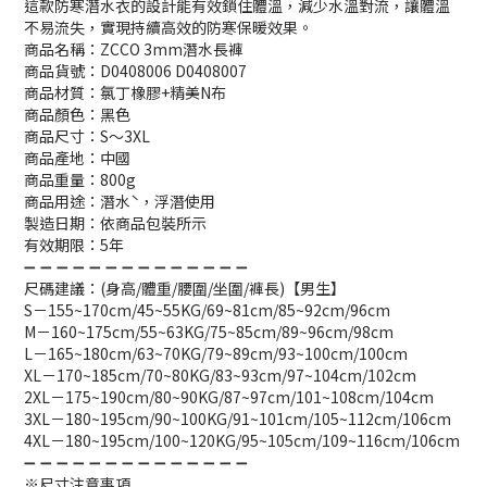
這款防寒潛水衣的設計能有效鎖住體溫，減少水溫對流，讓體溫
不易流失，實現持續高效的防寒保暖效果。
商品名稱：ZCCO 3mm潛水長褲
商品貨號：D0408006 D0408007
商品材質：氯丁橡膠+精美N布
商品顏色：黑色
商品尺寸：S～3XL
商品產地：中國
商品重量：800g
商品用途：潛水ˋ，浮潛使用
製造日期：依商品包裝所示
有效期限：5年
➖ ➖ ➖ ➖ ➖ ➖ ➖ ➖ ➖ ➖ ➖ ➖ ➖ ➖
尺碼建議：(身高/體重/腰圍/坐圍/褲長)【男生】
S－155~170cm/45~55KG/69~81cm/85~92cm/96cm
M－160~175cm/55~63KG/75~85cm/89~96cm/98cm
L－165~180cm/63~70KG/79~89cm/93~100cm/100cm
XL－170~185cm/70~80KG/83~93cm/97~104cm/102cm
2XL－175~190cm/80~90KG/87~97cm/101~108cm/104cm
3XL－180~195cm/90~100KG/91~101cm/105~112cm/106cm
4XL－180~195cm/100~120KG/95~105cm/109~116cm/106cm
➖ ➖ ➖ ➖ ➖ ➖ ➖ ➖ ➖ ➖ ➖ ➖ ➖ ➖
※尺寸注意事項