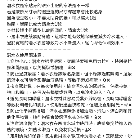
潛水衣是穿貼身的跟外出服的穿法是不一樣
若是按照尺寸表的體重選的尺寸穿起來會比較貼身
因為版型較小，不要太貼身的話，可以選大1號
胸圍，臀圍比較大請拿大1號
身材較嬌小但體型比較圓潤的，請拿大1號
※潛水衣應該緊貼身體，這樣才能有效地保暖並減少冷水進入。
過於寬鬆的潛水衣會導致冷水不斷流入，從而降低保暖效果。
➖ ➖ ➖ ➖ ➖ ➖ ➖ ➖ ➖ ➖ ➖ ➖ ➖ ➖
潛水衣使用應注意：
1.穿脫小心：潛水衣通常很緊，穿脫時要避免用力拉扯，特別是拉
鍊和縫線處，以免撕裂或損壞。🧥❌
2.防止過度緊繃：潛水衣應該緊貼身體，但不應該過度緊繃。過緊
的潛水衣可能會影響血液循環，導致不適或痙攣。🔄❌
3.檢查密封性：在每次使用前，檢查潛水衣的密封性，包括拉鍊、
袖口和褲口，確保沒有損壞或鬆動，以免冷水滲入。🔍💧
4.避免長時間曝曬：潛水衣材質容易受紫外線影響，長時間曝曬會
導致材料老化和脆化。使用後應盡快晾乾，但避免直射陽光。🌞❌
5.防止化學物質接觸：潛水衣應避免接觸油脂、汽油、漂白劑和其
他化學物質，這些物質會破壞潛水衣的材質。🧴❌
6.注意溫度變化：潛水衣在寒冷水域中使用時，應避免突然進入過
熱的環境，如熱水淋浴，以免材質受損。🌡️❌
7.定期清洗和保養：使用後用淡水徹底沖洗潛水衣，去除鹽分、沙