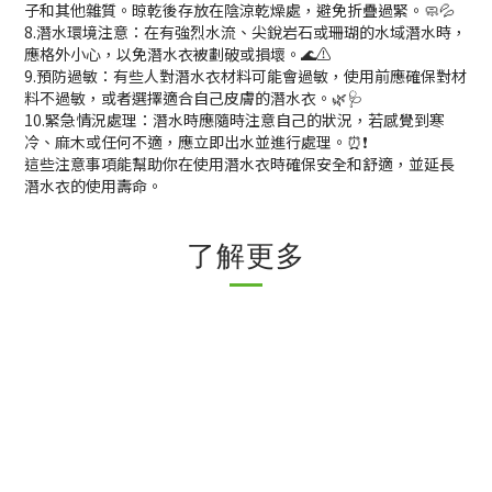
子和其他雜質。晾乾後存放在陰涼乾燥處，避免折疊過緊。🧼💦
8.潛水環境注意：在有強烈水流、尖銳岩石或珊瑚的水域潛水時，
應格外小心，以免潛水衣被劃破或損壞。🌊⚠️
9.預防過敏：有些人對潛水衣材料可能會過敏，使用前應確保對材
料不過敏，或者選擇適合自己皮膚的潛水衣。🌿🩺
10.緊急情況處理：潛水時應隨時注意自己的狀況，若感覺到寒
冷、麻木或任何不適，應立即出水並進行處理。⏰❗
這些注意事項能幫助你在使用潛水衣時確保安全和舒適，並延長
潛水衣的使用壽命。
了解更多