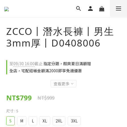
ZCCO丨潛水長褲丨男生
3mm厚丨D0408006
至
09/30 16:00
截止
指定分類，酷爽夏日滿額贈
全店，宅配結帳金額滿2000即享免運優惠
查看更多
NT$799
NT$999
尺寸
: S
S
M
L
XL
2XL
3XL