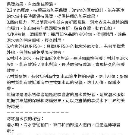
保暖效果，有效鎖住體溫。
2.3mm厚度，持續高效防寒保暖：3mm的厚度設計，能在寒冷
的水域中長時間保持溫暖，提供持續的防寒效果。
3.四向彈力，可以隨意拉伸並有良好回彈性：潛水衣具有卓越的四
向彈力，能自由拉伸且回彈性良好，貼合身體，動作自如。
4.YKK拉鍊，滑順耐用：採用知名品牌YKK拉鍊，滑順耐用，確保
潛水衣的開合順暢，經久耐用。
5.抗紫外線UPF50+：具備UPF50+的抗紫外線功能，有效阻擋紫
外線，保護皮膚免受陽光傷害。
6.材料不滲水，有效降低冷水對流，長時間蓄熱保暖：材料防滲水
設計，能有效減少冷水對流，長時間保持體溫，實現持久的保暖
效果。
7.材質堅韌，有效抑制海中如水母等生物的侵襲，防止刮傷：堅韌
的材質能有效抵禦海中生物如水母的侵襲，防止刮傷，保護皮
膚。
無論你是潛水初學者還是經驗豐富的潛水愛好者，這款潛水服都
能提供卓越的保暖和防護效果，可以更盡情的享受水下世界的美
好時光。
➖ ➖ ➖ ➖ ➖ ➖ ➖ ➖ ➖ ➖ ➖ ➖ ➖ ➖
防寒潛水衣的秘密：
潛水時，冷水會從袖口、褲口和頸部進入體內，由體溫傳導變
暖。