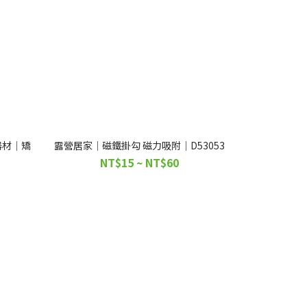
器材｜矯
露營居家｜磁鐵掛勾 磁力吸附｜D53053
NT$15 ~ NT$60