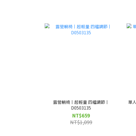
露營躺椅丨超輕量 四檔調節丨
單人
D0503135
NT$659
NT$1,099