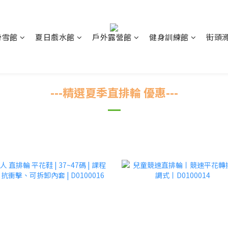
滑雪館
夏日戲水館
戶外露營館
健身訓練館
街頭
---精選夏季直排輪 優惠---