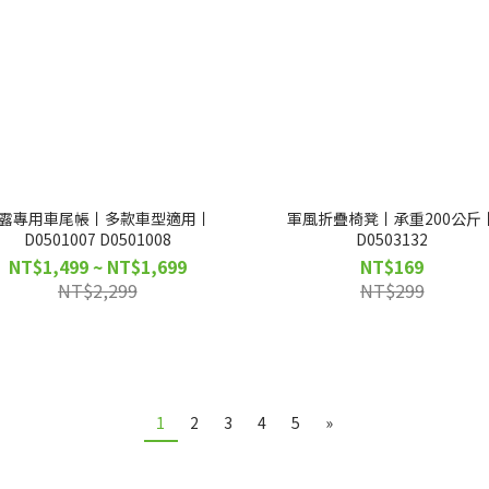
露專用車尾帳丨多款車型適用丨
軍風折疊椅凳丨承重200公斤
D0501007 D0501008
D0503132
NT$1,499 ~ NT$1,699
NT$169
NT$2,299
NT$299
1
2
3
4
5
»