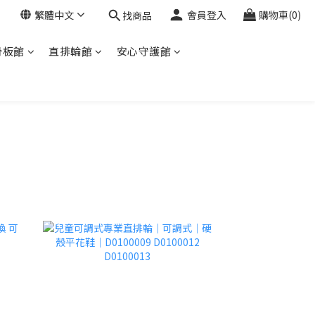
繁體中文
會員登入
購物車(0)
找商品
滑板館
直排輪館
安心守護館