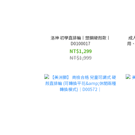
洛神 初學直排輪丨塑鋼硬殼款丨
成人
D0100017
用、
NT$1,299
NT$1,999