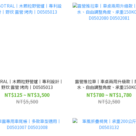
TRAL丨木顆粒野營爐丨專利設計丨
露營推拉車丨車桌兩用升級款丨
野炊 露營 烤肉丨D0505013
水、自由調整角度、承重150K
D0502080 D0502081
NT$125 ~ NT$3,500
NT$780 ~ NT$1,780
NT$5,500
NT$2,580