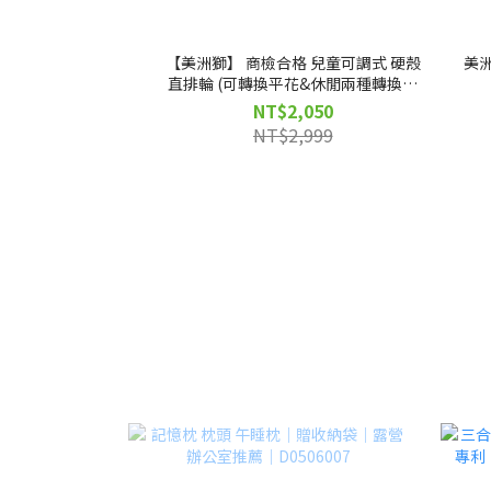
【美洲獅】 商檢合格 兒童可調式 硬殼
美
直排輪 (可轉換平花&休閒兩種轉換模
式)｜D00572｜
NT$2,050
NT$2,999