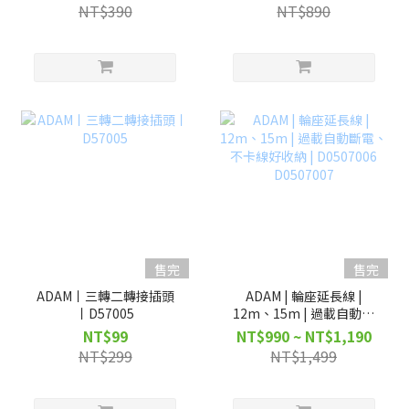
NT$390
NT$890
售完
售完
ADAM丨三轉二轉接插頭
ADAM | 輪座延長線 |
丨D57005
12m、15m | 過載自動斷
電、不卡線好收納 |
NT$99
NT$990 ~ NT$1,190
D0507006 D0507007
NT$299
NT$1,499