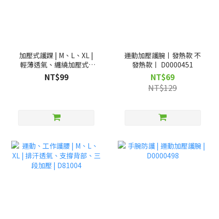
加壓式護踝 | M、L、XL |
運動加壓護腕丨發熱款 不
輕薄透氣、纏繞加壓式 |
發熱款丨 D0000451
D00718
NT$99
NT$69
NT$129