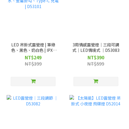
LED 吊掛式露營燈 | 軍綠
3用情感露營燈｜三段可調
色、黑色、奶白色 | IPX4
式｜LED情境式 ｜D53083
防水、金屬掛勾、Type-C
NT$249
NT$390
充電 | D53101
NT$399
NT$599