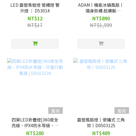
LED 露營青蛙燈 營繩燈 警
ADAM丨機能冰鎮風扇丨
示燈 ｜ D53014
隨身掛繩 超續航
5200mAh丨D0507021
NT$12
NT$890
NT$17
NT$1,599
售完
售完
四葉LED折疊燈|360度全
露營風扇燈丨便攜式 三角
亮級、IPX4防水等級、可
架丨D0503125
當行動電源 | D0503134
NT$280
NT$489