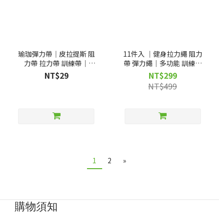
瑜珈彈力帶｜皮拉提斯 阻
11件入 ｜健身拉力繩 阻力
力帶 拉力帶 訓練帶｜
帶 彈力繩｜多功能 訓練拉
D83015
力器｜D0803011
NT$29
NT$299
NT$499
1
2
»
購物須知