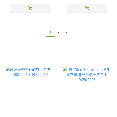
1
2
»