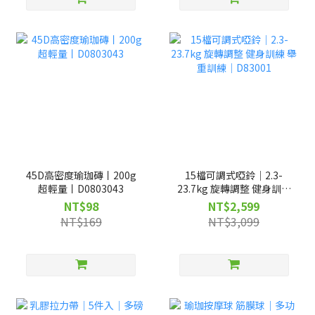
45D高密度瑜珈磚丨200g
15檔可調式啞鈴｜2.3-
超輕量丨D0803043
23.7kg 旋轉調整 健身訓練
舉重訓練｜D83001
NT$98
NT$2,599
NT$169
NT$3,099