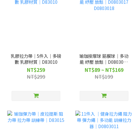
乳膠拉力帶｜5件入｜多磅
瑜珈按摩球 筋膜球｜多功
數 乳膠材質｜D83010
能 紓壓 放鬆｜D0803017
D0803018
NT$259
NT$89 ~ NT$169
NT$299
NT$199