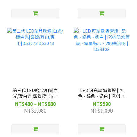
第三代 LED貼片燈條|白
LED 可充電 露營燈 | 黑
光/暖白光|露營/登山/專
色、綠色、奶白 | IPX4 防
用|D53072 D53073
水等級、電量指示、280高
NT$480 ~ NT$880
NT$590
流明 | D53103
NT$1,080
NT$1,090