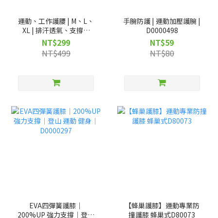
運動、工作護腰 | M、L、
手腕防護 | 運動加壓護腕 |
XL | 排汗透氣、支撐背
D0000498
部、三段加壓 | D81004
NT$299
NT$59
NT$499
NT$80
EVA四彈簧護膝｜
【蜂巢護膝】運動專業防
200%UP 強力支撐｜登山
撞護膝 蜂巢式D80073