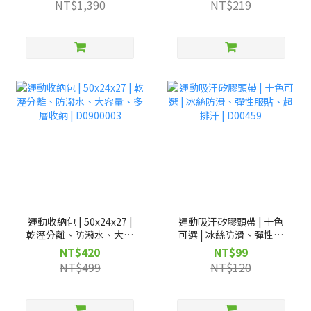
NT$1,390
NT$219
運動收納包 | 50x24x27 |
運動吸汗矽膠頭帶 | 十色
乾溼分離、防潑水、大容
可選 | 冰絲防滑、彈性服
量、多層收納 | D0900003
貼、超排汗 | D00459
NT$420
NT$99
NT$499
NT$120