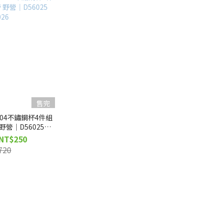
售完
｜304不鏽鋼杯4件組
營｜D56025
026
 NT$250
720