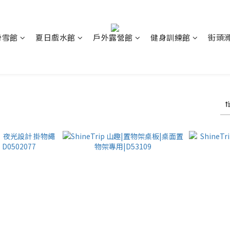
滑雪館
夏日戲水館
戶外露營館
健身訓練館
街頭