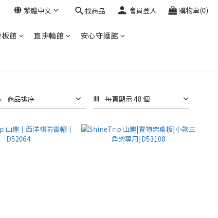
繁體中文
會員登入
購物車(0)
找商品
滑板館
直排輪館
安心守護館
商品排序
每頁顯示 48 個