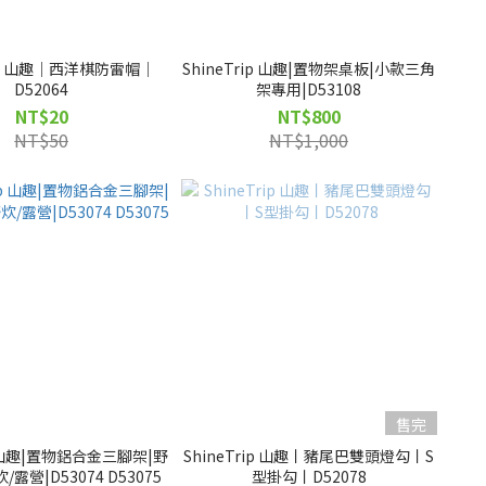
rip 山趣｜西洋棋防雷帽｜
ShineTrip 山趣|置物架桌板|小款三角
D52064
架專用|D53108
NT$20
NT$800
NT$50
NT$1,000
售完
ip 山趣|置物鋁合金三腳架|野
ShineTrip 山趣丨豬尾巴雙頭燈勾丨S
/露營|D53074 D53075
型掛勾丨D52078