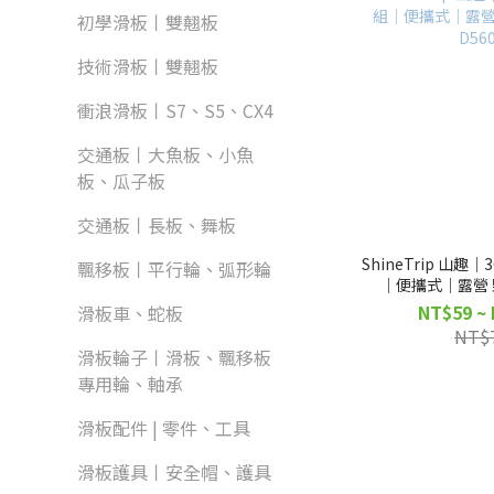
初學滑板丨雙翹板
技術滑板丨雙翹板
衝浪滑板丨S7、S5、CX4
交通板丨大魚板、小魚
板、瓜子板
交通板丨長板、舞板
ShineTrip 山趣
飄移板丨平行輪、弧形輪
｜便攜式｜露營 野
D56
NT$59 ~
滑板車、蛇板
NT$
滑板輪子丨滑板、飄移板
專用輪、軸承
滑板配件 | 零件、工具
滑板護具丨安全帽、護具