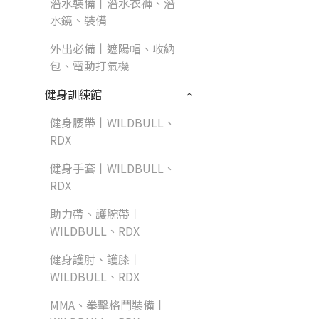
潛水裝備丨潛水衣褲、潛
水鏡、裝備
外出必備丨遮陽帽、收納
包、電動打氣機
健身訓練館
健身腰帶丨WILDBULL、
RDX
健身手套丨WILDBULL、
RDX
助力帶、護腕帶丨
WILDBULL、RDX
健身護肘、護膝丨
WILDBULL、RDX
MMA、拳擊格鬥裝備丨