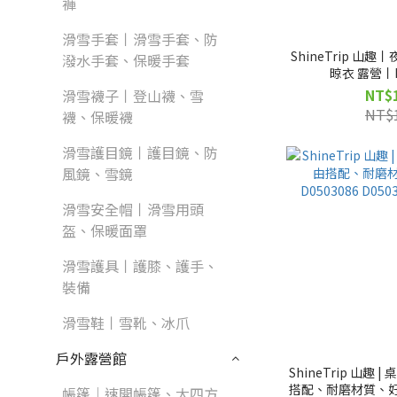
褲
滑雪手套丨滑雪手套、防
ShineTrip 山
潑水手套、保暖手套
晾衣 露營丨D
NT$
滑雪襪子丨登山襪、雪
NT$
襪、保暖襪
滑雪護目鏡丨護目鏡、防
風鏡、雪鏡
滑雪安全帽丨滑雪用頭
盔、保暖面罩
滑雪護具丨護膝、護手、
裝備
滑雪鞋丨雪靴、冰爪
戶外露營館
ShineTrip 山趣 
搭配、耐磨材質、好組裝
帳篷｜速開帳篷、大四方