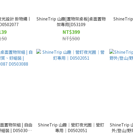
趣丨夜光設計 掛物繩丨
ShineTrip 山趣|置物架桌板|桌面置物
ShineT
0502077
架專用|D53109
139
NT$399
150
NT$500
| 桌面置物架組 | 自由
ShineTrip 山趣｜營釘夜光圈｜營釘
ShineTr
 | D0503086
專用｜D0502051
外/登山/野炊