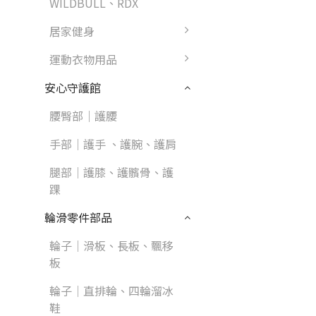
WILDBULL、RDX
居家健身
運動衣物用品
安心守護館
腰臀部｜護腰
手部｜護手 、護腕、護肩
腿部｜護膝、護髕骨、護
踝
輪滑零件部品
輪子｜滑板、長板、飄移
板
輪子｜直排輪、四輪溜冰
鞋