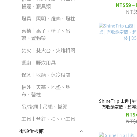
D0503087 
NT$59 ~
帳篷、寢具類
NT$
燈具｜照明、燈條、燈柱
桌椅｜桌子、椅子、吊
架、置物架
焚火｜焚火台、火烤相關
餐廚｜野炊用具
保冰｜收納、保冷相關
帳外｜天幕、地墊、地
布、營柱
ShineTrip 山趣
吊/掛繩｜吊繩、掛繩
| 有收納空間、超
| D5
NT$
工具丨營釘、扣、小工具
NT$
街頭滑板館