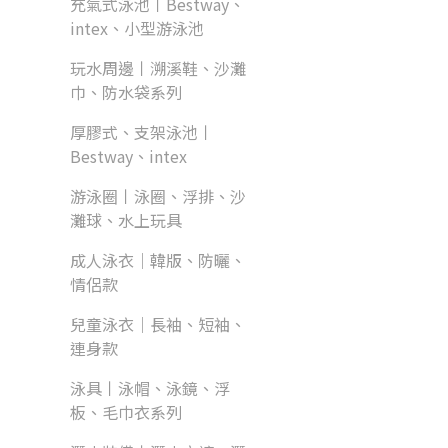
充氣式泳池丨Bestway、
intex、小型游泳池
玩水周邊丨溯溪鞋、沙灘
巾、防水袋系列
厚膠式、支架泳池丨
Bestway、intex
游泳圈丨泳圈、浮排、沙
灘球、水上玩具
成人泳衣｜韓版、防曬、
情侶款
兒童泳衣｜長袖、短袖、
連身款
泳具丨泳帽、泳鏡、浮
板、毛巾衣系列