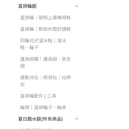
直排輪館
直排輪｜硬殼上課專用鞋
直排輪｜軟殼休閒舒適鞋
四輪花式溜冰鞋丨溜冰
鞋、輪子
護具相關丨護具組、安全
帽
運動背包｜側背包｜拉桿
包
直排輪配件 | 工具
輪類丨直排輪子、軸承
夏日戲水館(所有商品)