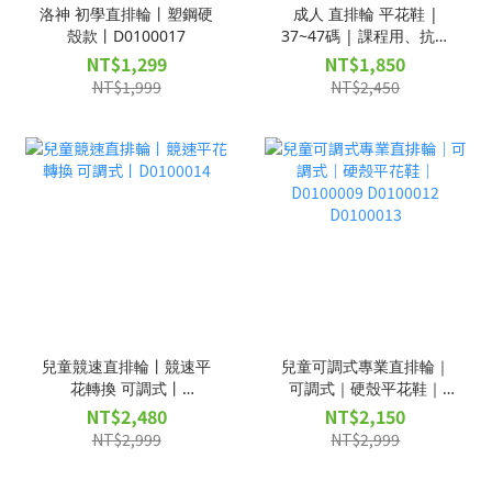
洛神 初學直排輪丨塑鋼硬
成人 直排輪 平花鞋 |
殼款丨D0100017
37~47碼 | 課程用、抗衝
擊、可拆卸內套 |
NT$1,299
NT$1,850
D0100016
NT$1,999
NT$2,450
兒童競速直排輪丨競速平
兒童可調式專業直排輪｜
花轉換 可調式丨
可調式｜硬殼平花鞋｜
D0100014
D0100009 D0100012
NT$2,480
NT$2,150
D0100013
NT$2,999
NT$2,999