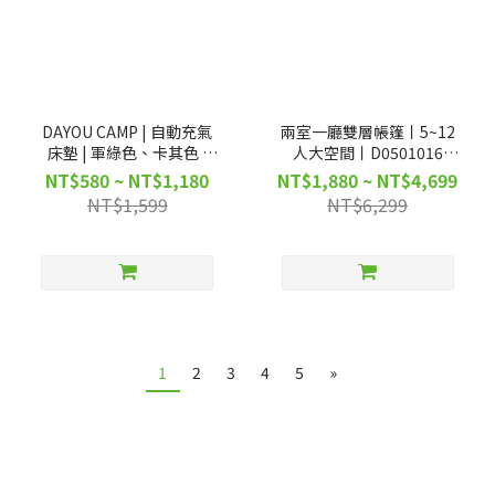
DAYOU CAMP | 自動充氣
兩室一廳雙層帳篷丨5~12
床墊 | 軍綠色、卡其色 |
人大空間丨D0501016
D0504003 D0504011
D0501017 D0501015
NT$580 ~ NT$1,180
NT$1,880 ~ NT$4,699
D0501027
NT$1,599
NT$6,299
1
2
3
4
5
»