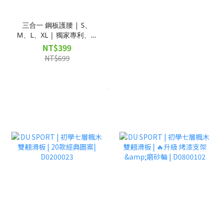
三合一 鋼板護腰 | S、
M、L、XL | 獨家專利、支
撐腰部、緩解疼痛 |
NT$399
D00698
NT$699