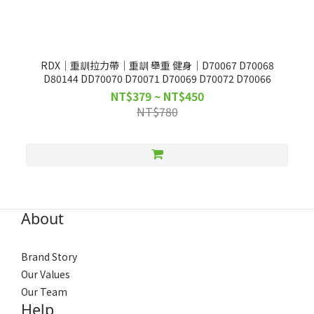
RDX｜重訓拉力帶｜重訓 舉重 健身｜D70067 D70068
D80144 DD70070 D70071 D70069 D70072 D70066
NT$379 ~ NT$450
NT$780
About
Brand Story
Our Values
Our Team
Help