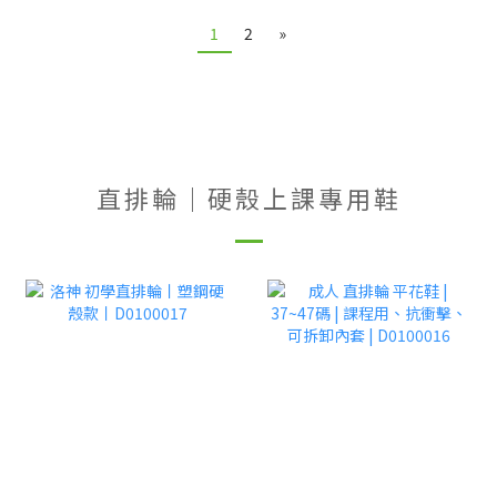
1
2
»
直排輪｜硬殼上課專用鞋