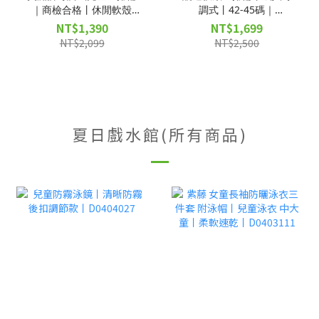
｜商檢合格丨休閒軟殼
調式丨42-45碼｜
S.M.L｜ D0000003
D0000636｜
NT$1,390
NT$1,699
NT$2,099
NT$2,500
夏日戲水館(所有商品)