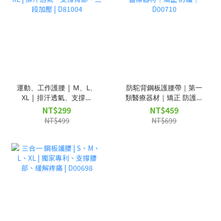
運動、工作護腰 | M、L、
防駝背鋼板護腰帶｜第一
XL | 排汗透氣、支撐背
類醫療器材｜矯正 防護｜
部、三段加壓 | D81004
D00710
NT$299
NT$459
NT$499
NT$699