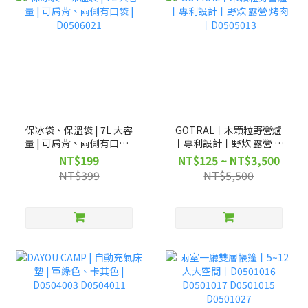
保冰袋、保溫袋 | 7L 大容
GOTRAL丨木顆粒野營爐
量 | 可肩背、兩側有口袋 |
丨專利設計丨野炊 露營 烤
D0506021
肉丨D0505013
NT$199
NT$125 ~ NT$3,500
NT$399
NT$5,500