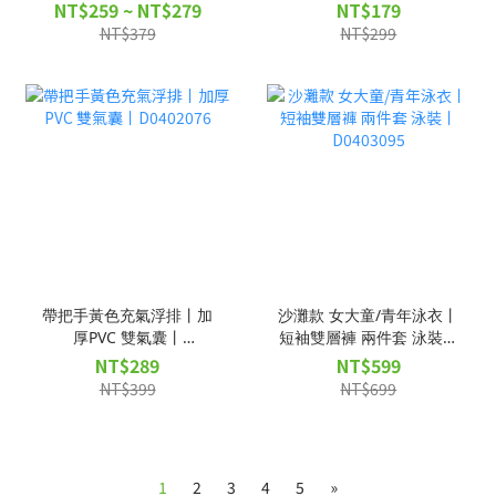
NT$259 ~ NT$279
NT$179
NT$379
NT$299
帶把手黃色充氣浮排丨加
沙灘款 女大童/青年泳衣丨
厚PVC 雙氣囊丨
短袖雙層褲 兩件套 泳裝丨
D0402076
D0403095
NT$289
NT$599
NT$399
NT$699
1
2
3
4
5
»