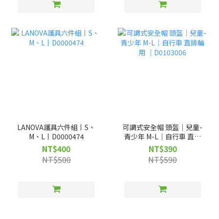
LANOVA護具六件組丨S、
可調式安全帽 頭盔｜兒童-
M、L丨D0000474
青少年 M-L｜自行車 直排
輪用 ｜D0103006
NT$400
NT$390
NT$500
NT$590