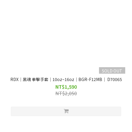
SOLD OUT
RDX｜黑魂 拳擊手套｜10oz~16oz｜BGR-F12MB｜ D70065
NT$1,590
NT$2,050