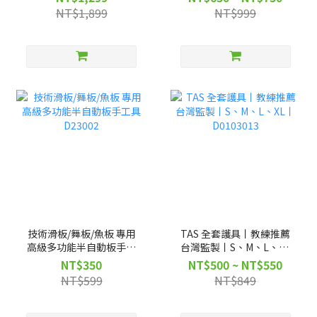
NT$1,899
NT$999
技術滑板/舞板/魚板 專用
TAS 全套護具丨教練推薦
高級多功能半自動板手工
台灣監製丨S、M、L、XL
具 D23002
丨D0103013
NT$350
NT$500 ~ NT$550
NT$599
NT$849