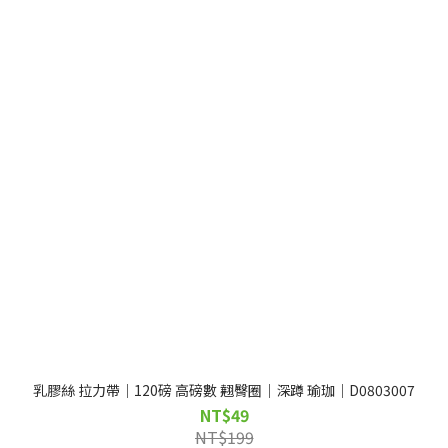
乳膠絲 拉力帶｜120磅 高磅數 翹臀圈｜深蹲 瑜珈｜D0803007
NT$49
NT$199