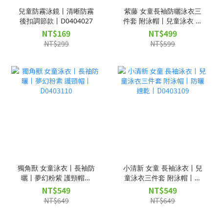
兒童防霧泳鏡丨清晰防霧
紫藤 女童長袖防曬泳衣三
後扣調節款丨D0404027
件套 附泳帽丨兒童泳衣 中
大童丨柔軟速乾丨
NT$169
NT$499
D0403111
NT$299
NT$599
獨角獸 女童泳衣丨長袖防
小清新 女童 長袖泳衣丨兒
曬丨夢幻粉紫 護頸帽丨
童泳衣三件套 附泳帽丨防
D0403110
曬速乾丨D0403109
NT$549
NT$549
NT$649
NT$649