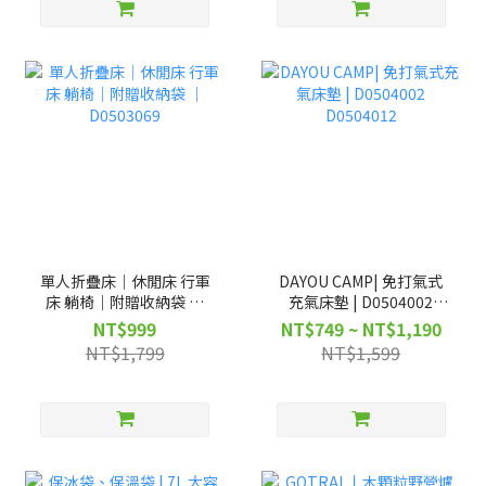
單人折疊床｜休閒床 行軍
DAYOU CAMP| 免打氣式
床 躺椅｜附贈收納袋 ｜
充氣床墊 | D0504002
D0503069
D0504012
NT$999
NT$749 ~ NT$1,190
NT$1,799
NT$1,599