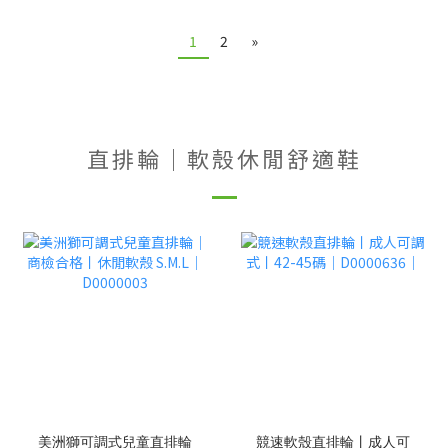
1
2
»
直排輪｜軟殼休閒舒適鞋
美洲獅可調式兒童直排輪
競速軟殼直排輪丨成人可