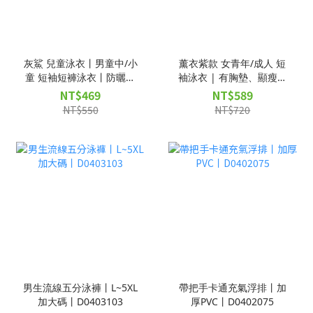
灰鯊 兒童泳衣丨男童中/小
薰衣紫款 女青年/成人 短
童 短袖短褲泳衣丨防曬保
袖泳衣 | 有胸墊、顯瘦剪
暖丨D0403106
裁、假兩件短褲 |
NT$469
NT$589
D0403105
NT$550
NT$720
男生流線五分泳褲丨L~5XL
帶把手卡通充氣浮排丨加
加大碼丨D0403103
厚PVC丨D0402075