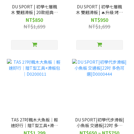
DU SPORT | 初學七層楓
DU SPORT | 初學七層楓
木 雙翹滑板 | 20款經典圖
木 雙翹滑板 | 🔥升級 烤漆
案| D0200023
支架&磨砂輪 | D0800102
NT$850
NT$950
NT$1,699
NT$1,699
TAS 27吋楓木大魚板｜輕
DU SPORT|初學代步滑板|
速好行｜贈T型工具+滑板
小魚板 交通板|22吋 多色
包｜D0200011
可選|D0000444
NT$1,299
NT$650 ~ NT$750