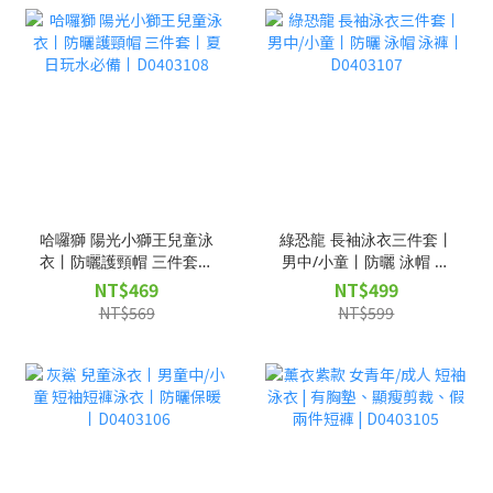
哈囉獅 陽光小獅王兒童泳
綠恐龍 長袖泳衣三件套丨
衣丨防曬護頸帽 三件套丨
男中/小童丨防曬 泳帽 泳
夏日玩水必備丨D0403108
褲丨D0403107
NT$469
NT$499
NT$569
NT$599