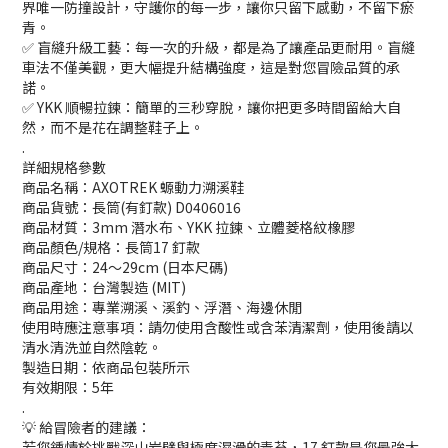
界唯一防撞設計，守護你的每一步，讓你只留下感動，不留下瘀
青。
✅ 盲縫升級工藝：每一次的升級，都是為了讓產品更耐用。盲縫
車法不僅美觀，更大幅提升結構強度，這是對您冒險品質的承
諾。
✅ YKK 順暢拉鍊：簡單的三秒穿脫，讓你把更多時間留給大自
然，而不是花在調整鞋子上。
.
詳細規格參數
商品名稱：AXOTREK 螈動力溯溪鞋
商品貨號：長筒(有釘款) D0406016
商品材質：3mm 潛水布、YKK 拉鍊、立體菱格紋橡膠
商品顏色/規格：長筒17 釘款
商品尺寸：24～29cm (日本尺碼)
商品產地：台灣製造 (MIT)
商品用途：專業溯溪、溪釣、浮潛、海邊休閒
使用時應注意事項：請勿使用含酸性或含苯清潔劑，使用後請以
清水清洗並自然陰乾。
製造日期：依商品包裝所示
有效期限：5年
.
💡 給冒險者的建議：
若您鍾情於挑戰深山岩壁與極度濕滑的青苔，17 釘款是您最強大