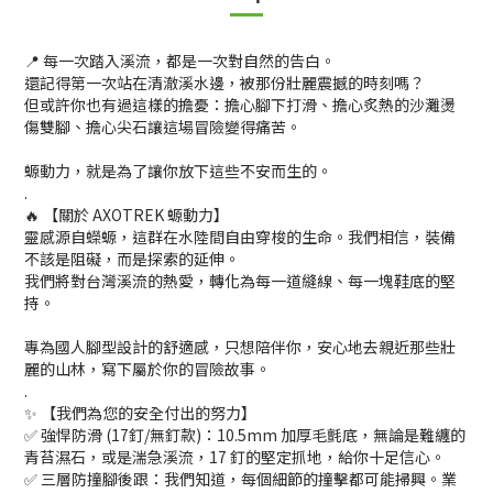
📍 每一次踏入溪流，都是一次對自然的告白。
還記得第一次站在清澈溪水邊，被那份壯麗震撼的時刻嗎？
但或許你也有過這樣的擔憂：擔心腳下打滑、擔心炙熱的沙灘燙
傷雙腳、擔心尖石讓這場冒險變得痛苦。
螈動力，就是為了讓你放下這些不安而生的。
.
🔥 【關於 AXOTREK 螈動力】
靈感源自蠑螈，這群在水陸間自由穿梭的生命。我們相信，裝備
不該是阻礙，而是探索的延伸。
我們將對台灣溪流的熱愛，轉化為每一道縫線、每一塊鞋底的堅
持。
專為國人腳型設計的舒適感，只想陪伴你，安心地去親近那些壯
麗的山林，寫下屬於你的冒險故事。
.
✨ 【我們為您的安全付出的努力】
✅ 強悍防滑 (17釘/無釘款)：10.5mm 加厚毛氈底，無論是難纏的
青苔濕石，或是湍急溪流，17 釘的堅定抓地，給你十足信心。
✅ 三層防撞腳後跟：我們知道，每個細節的撞擊都可能掃興。業