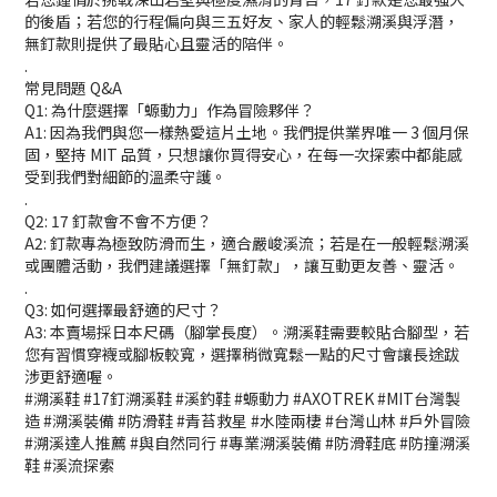
的後盾；若您的行程偏向與三五好友、家人的輕鬆溯溪與浮潛，
無釘款則提供了最貼心且靈活的陪伴。
.
常見問題 Q&A
Q1: 為什麼選擇「螈動力」作為冒險夥伴？
A1: 因為我們與您一樣熱愛這片土地。我們提供業界唯一 3 個月保
固，堅持 MIT 品質，只想讓你買得安心，在每一次探索中都能感
受到我們對細節的溫柔守護。
.
Q2: 17 釘款會不會不方便？
A2: 釘款專為極致防滑而生，適合嚴峻溪流；若是在一般輕鬆溯溪
或團體活動，我們建議選擇「無釘款」，讓互動更友善、靈活。
.
Q3: 如何選擇最舒適的尺寸？
A3: 本賣場採日本尺碼（腳掌長度）。溯溪鞋需要較貼合腳型，若
您有習慣穿襪或腳板較寬，選擇稍微寬鬆一點的尺寸會讓長途跋
涉更舒適喔。
#溯溪鞋 #17釘溯溪鞋 #溪釣鞋 #螈動力 #AXOTREK #MIT台灣製
造 #溯溪裝備 #防滑鞋 #青苔救星 #水陸兩棲 #台灣山林 #戶外冒險 
#溯溪達人推薦 #與自然同行 #專業溯溪裝備 #防滑鞋底 #防撞溯溪
鞋 #溪流探索