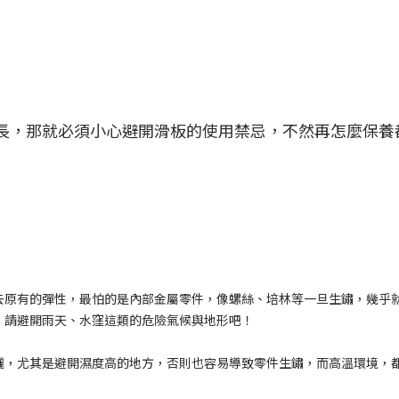
長，那就必須小心避開滑板的使用禁忌，不然再怎麼保養
去原有的彈性，最怕的是內部金屬零件，像螺絲、培林等一旦生鏽，幾乎
，請避開雨天、水窪這類的危險氣候與地形吧！
曬，尤其是避開濕度高的地方，否則也容易導致零件生鏽，而高溫環境，