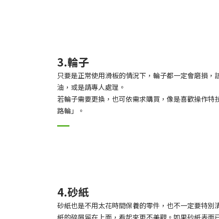
3.輪子
只要是正常使用滑板的情況下，輪子都一定會磨損，
油，或是請專人處理。
若輪子需要更換，也可依需求購買，像是喜歡操作特
路輪」。
4.砂紙
砂紙也是不用太花時間保養的零件，也不一定要特別
紙的碎屑留在上面，看起來更不美觀。如果砂紙表面