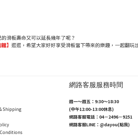
己的滑板壽命又可以延長幾年了呢？
列館】
逛逛，希望大家好好享受滑板當下帶來的樂趣，一起翻玩
網路客服服務時間
週一～週五：9:30～18:30
 & Shipping
(中午12:00-13:00休息)
網路客服電話：04－2496－9251
olicy
網路客服LINE：
@dayou(點我)
Conditions