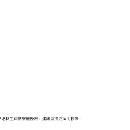
旦培林生鏽就很難挽救，建議直接更換比較快。