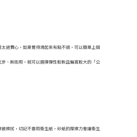
用太過費心，如果覺得滑起來有點不順，可以簡單上個
代步、刷街用，就可以選擇彈性較軟且輪寬較大的「公
擦做擦拭，切記不要用衛生紙，砂紙的摩擦力會讓衛生