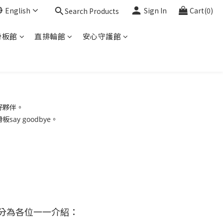
English
Sign In
Cart(0)
Search Products
滑板館
直排輪館
安心守護館
好夥伴。
 goodbye。
分為各位一一介紹：