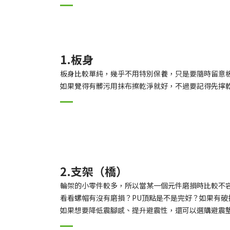
1.板身
板身比較單純，幾乎不用特別保養，只是要隨時留意
如果覺得有髒污用抹布擦乾淨就好，不過要記得先擰
2.支架（橋）
輪架的小零件較多，所以當某一個元件磨損時比較不
看看螺帽有沒有磨損？PU頂點是不是完好？如果有
如果想要降低震腳感、提升避震性，還可以選購避震