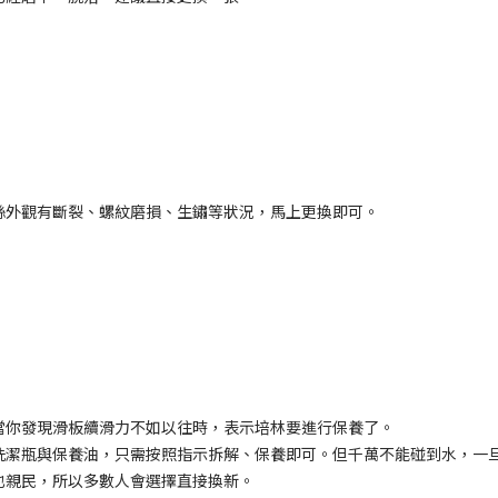
絲外觀有斷裂、螺紋磨損、生鏽等狀況，馬上更換即可。
當你發現滑板續滑力不如以往時，表示培林要進行保養了。
洗潔瓶與保養油，只需按照指示拆解、保養即可。但千萬不能碰到水，一
也親民，所以多數人會選擇直接換新。