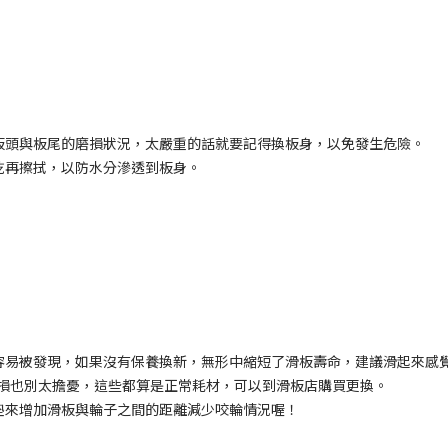
板頭與板尾的磨損狀況，太嚴重的話就要記得換板身，以免發生危險。
乾再擦拭，以防水分滲透到板身。
容易被發現，如果沒有保養換新，無形中縮短了滑板壽命，建議滑起來感
破損也別太擔憂，這些都算是正常耗材，可以到滑板店購買更換。
墊來增加滑板與輪子之間的距離減少咬輪情況喔！