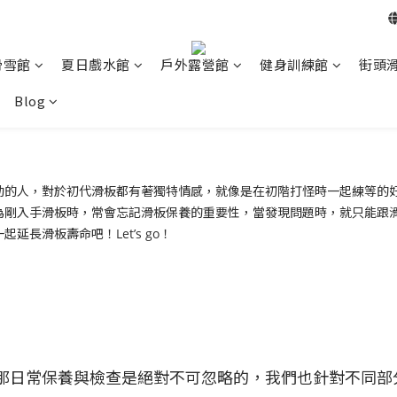
滑雪館
夏日戲水館
戶外露營館
健身訓練館
街頭
Blog
動的人，對於初代滑板都有著獨特情感，就像是在初階打怪時一起練等的
入手滑板時，常會忘記滑板保養的重要性，當發現問題時，就只能跟滑板say
長滑板壽命吧！Let’s go！
那日常保養與檢查是絕對不可忽略的，我們也針對不同部