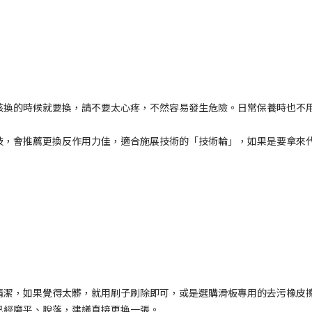
該換的時候就要換，請不要太心疼，不然容易發生危險。日常保養時也不
技，會推薦更換反作用力佳，適合施展技術的「技術輪」，如果是要拿來
清潔，如果覺得太髒，就用刷子刷除即可，或是選購滑板專用的去污橡皮
已經磨平、脫落，建議直接更換一張。