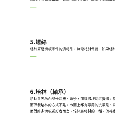
5.螺絲
螺絲算是滑板零件的消耗品，無需特別保養，如果螺
6.培林（軸承）
培林會因為內部卡灰塵、進沙，而讓滑板速度變慢，
而保養培林的方式不難，市面上都有專用的洗潔劑、
而對許多滑板愛好者而言，培林屬耗材的一種，價格