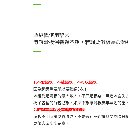
收納與使用禁忌
暸解滑板保養還不夠，若想要滑板壽命夠
1.不要碰水！不能碰水！不可以碰水！
因為超級重要所以要強調3次！
水絕對是滑板的最大敵人，不只是板身一旦進水會失
為了各位的荷包著想，如果不想讓滑板英年早逝的話
2.避開高溫以及高濕度的環境
滑板不用時請妥善收納，不要丟在室外讓其受風吹日
要請大家多多留意。