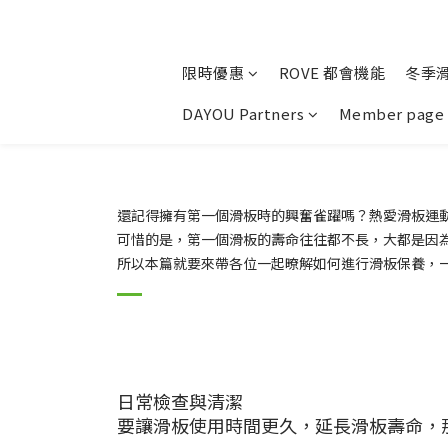
限時優惠
ROVE 都會機能
冬季
DAYOU Partners
Member page
還記得擁有第一個滑板時的興奮雀躍嗎？熱愛滑板運
可惜的是，第一個滑板的壽命往往都不長，大都是因為剛
所以本篇就要來帶各位一起暸解如何進行滑板保養，一起延
日常檢查與清潔
要讓滑板使用時間更久，延長滑板壽命，