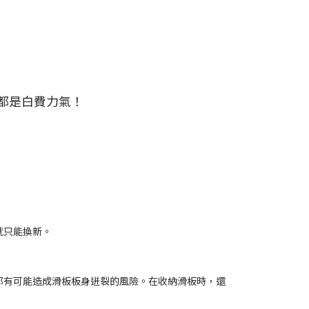
都是白費力氣！
就只能換新。
都有可能造成滑板板身迸裂的風險。在收納滑板時，還