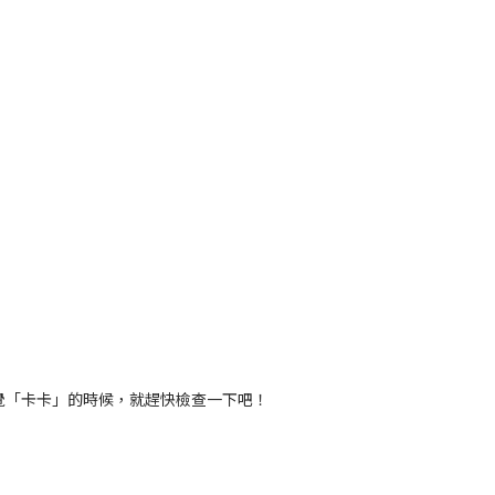
覺「卡卡」的時候，就趕快檢查一下吧！