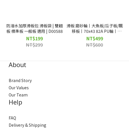
防潑水加厚滑板包 滑板袋 | 雙翹
滑板 磨砂輪丨大魚板/瓜子板/飄
板 標準板 一般板 適用 | D00588
移板丨70x43 82A PU輪丨
D00271
NT$199
NT$499
NT$299
NT$600
About
Brand Story
Our Values
Our Team
Help
FAQ
Delivery & Shipping