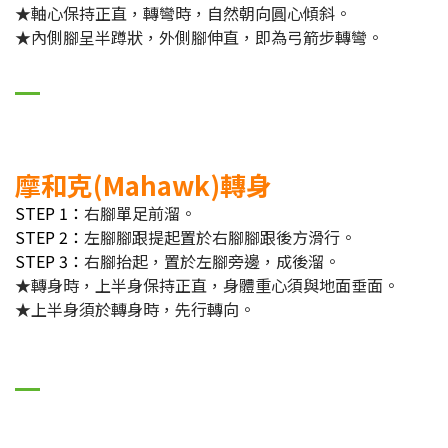
★軸心保持正直，轉彎時，自然朝向圓心傾斜。
★內側腳呈半蹲狀，外側腳伸直，即為弓箭步轉彎。
摩和克(Mahawk)轉身
STEP 1：
右腳單足前溜。
STEP 2：
左腳腳跟提起置於右腳腳跟後方滑行。
STEP 3：
右腳抬起，置於左腳旁邊，成後溜。
★轉身時，上半身保持正直，身體重心須與地面垂面。
★上半身須於轉身時，先行轉向。