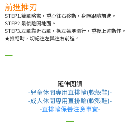
前進推刃
STEP1.雙腳略彎，重心往右移動，身體跟隨前進。
STEP2.最後離開地面。
STEP3.左腳靠近右腳，換左著地滑行，重複上述動作。
★推軔時，切記往左與往右前進。
延伸閱讀
-兒童休閒專用直排輪(軟殼鞋)-
-成人休閒專用直排輪(軟殼鞋)-
-
直排輪保養注意事宜
-