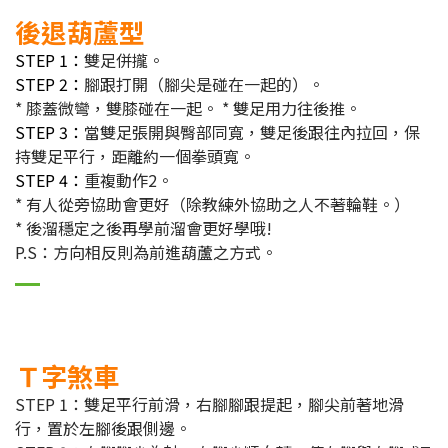
後退葫蘆型
STEP 1：
雙足併攏。
STEP 2：
腳跟打開（腳尖是碰在一起的）。
* 膝蓋微彎，雙膝碰在一起。 * 雙足用力往後推。
STEP 3：
當雙足張開與臀部同寬，雙足後跟往內拉回，保
持雙足平行，距離約一個拳頭寬。
STEP 4：
重複動作2。
* 有人從旁協助會更好（除教練外協助之人不著輪鞋。）
* 後溜穩定之後再學前溜會更好學哦!
P.S：方向相反則為前進葫蘆之方式。
Ｔ字煞車
STEP 1：雙足平行前滑，右腳腳跟提起，腳尖前著地滑
行，置於左腳後跟側邊。