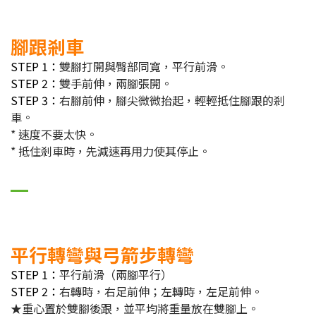
腳跟剎車
STEP 1：
雙腳打開與臀部同寬，平行前滑。
STEP 2：
雙手前伸，兩腳張開。
STEP 3：
右腳前伸，腳尖微微抬起，輕輕抵住腳跟的剎
車。
* 速度不要太快。
* 抵住剎車時，先減速再用力使其停止。
平行轉彎與弓箭步轉彎
STEP 1：
平行前滑（兩腳平行）
STEP 2：
右轉時，右足前伸；左轉時，左足前伸。
★重心置於雙腳後跟，並平均將重量放在雙腳上。