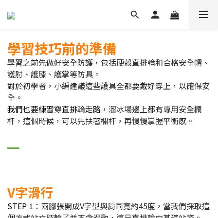
學習技巧前的準備
學習之前先做好安全防護，包括硬殼直排輪和合格安全帽、
護肘、護膝、護掌等防具。
對於初學者，小編建議這些護具全都要戴好穿上，以確保安
全。
我們也要練習穿直排輪走路，
溜冰場邊上都有專用安全欄
杆，這個時候，可以先扶著欄杆，再慢慢掌握平衡感。
V字滑行
STEP 1：
兩腳張開成V字型與肩同寬約45度，當我們採取這
個方式站立時輪子並不會滑動，這是直排輪中基礎站姿。