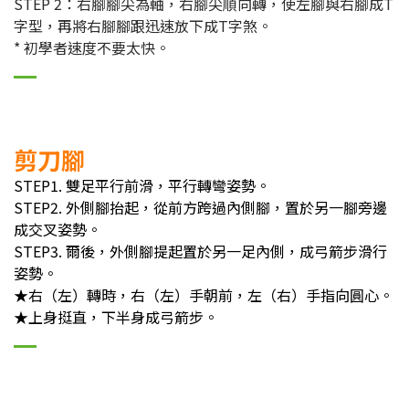
STEP 2：右腳腳尖為軸，右腳尖順向轉，使左腳與右腳成T
字型，再將右腳腳跟迅速放下成T字煞。
* 初學者速度不要太快。
剪刀腳
STEP1. 雙足平行前滑，平行轉彎姿勢。
STEP2. 外側腳抬起，從前方跨過內側腳，置於另一腳旁邊
成交叉姿勢。
STEP3. 爾後，外側腳提起置於另一足內側，成弓箭步滑行
姿勢。
★右（左）轉時，右（左）手朝前，左（右）手指向圓心。
★上身挺直，下半身成弓箭步。