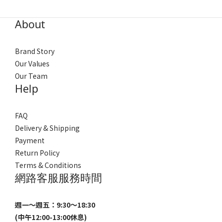
About
Brand Story
Our Values
Our Team
Help
FAQ
Delivery & Shipping
Payment
Return Policy
Terms & Conditions
網路客服服務時間
週一～週五：9:30～18:30
(中午12:00-13:00休息)