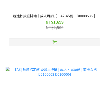
競速軟殼直排輪丨成人可調式丨42-45碼｜D0000636｜
NT$1,699
NT$2,500