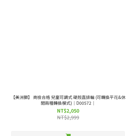
【美洲獅】 商檢合格 兒童可調式 硬殼直排輪 (可轉換平花&休
閒兩種轉換模式)｜D00572｜
NT$2,050
NT$2,999