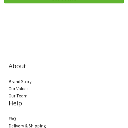
About
Brand Story
Our Values
Our Team
Help
FAQ
Delivery & Shipping