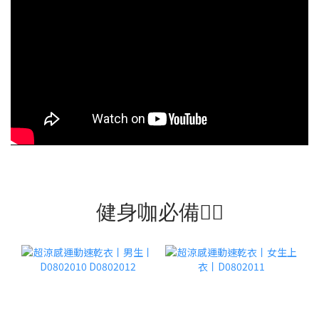
健身咖必備🏋‍♂