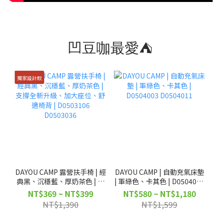
凹豆咖最愛⛺
獨家設計款
DAYOU CAMP 露營扶手椅 | 經
DAYOU CAMP | 自動充氣床墊
典黑、沉穩藍、厚奶茶色 | 支
| 軍綠色、卡其色 | D0504003
撐全新升級、加大座位、舒適
D0504011
NT$369 ~ NT$399
NT$580 ~ NT$1,180
椅背 | D0503106 D0503036
NT$1,390
NT$1,599