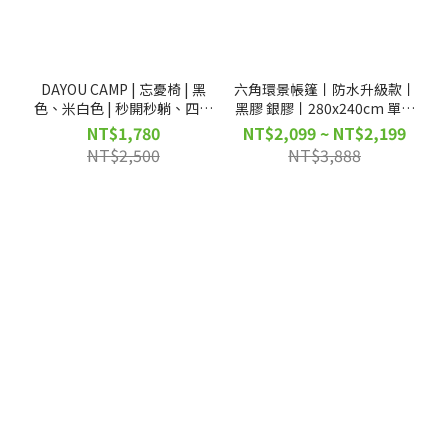
DAYOU CAMP | 忘憂椅 | 黑
六角環景帳篷丨防水升級款丨
色、米白色 | 秒開秒躺、四檔
黑膠 銀膠丨280x240cm 單邊
角度可調節、承重150KG|
140cm丨D0501012
NT$1,780
NT$2,099 ~ NT$2,199
D0503118
D0501013
NT$2,500
NT$3,888