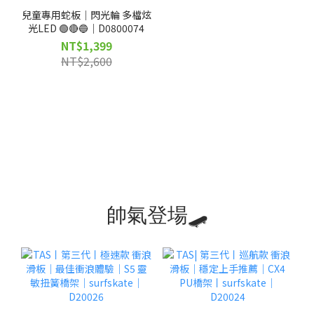
兒童專用蛇板｜閃光輪 多檔炫
光LED 🟢🔴🔵｜D0800074
NT$1,399
NT$2,600
帥氣登場🛹