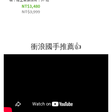
橋架丨surfskate｜D20025
NT$3,480
NT$3,999
衝浪國手推薦👍