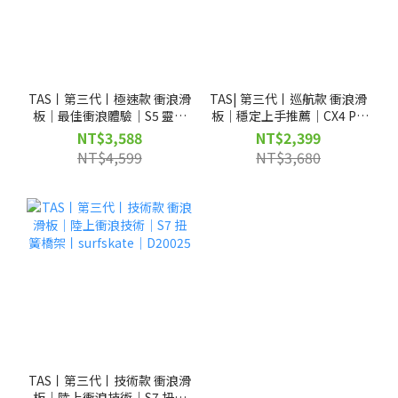
TAS丨第三代丨極速款 衝浪滑
TAS| 第三代丨巡航款 衝浪滑
板｜最佳衝浪體驗｜S5 靈敏
板｜穩定上手推薦｜CX4 PU
扭簧橋架｜surfskate｜
橋架丨surfskate｜D20024
NT$3,588
NT$2,399
D20026
NT$4,599
NT$3,680
TAS丨第三代丨技術款 衝浪滑
板｜陸上衝浪技術｜S7 扭簧