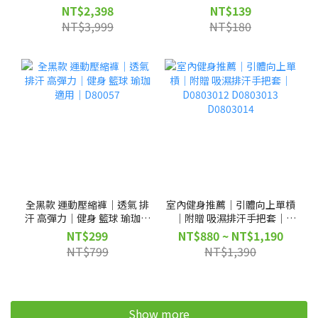
D0502086
NT$2,398
NT$139
NT$3,999
NT$180
全黑款 運動壓縮褲｜透氣 排
室內健身推薦｜引體向上單槓
汗 高彈力｜健身 籃球 瑜珈適
｜附贈 吸濕排汗手把套｜
用｜D80057
D0803012 D0803013
NT$299
NT$880 ~ NT$1,190
D0803014
NT$799
NT$1,390
Show more