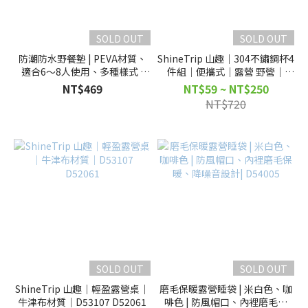
SOLD OUT
SOLD OUT
防潮防水野餐墊 | PEVA材質、
ShineTrip 山趣｜304不鏽鋼杯4
適合6～8人使用、多種樣式 |
件組｜便攜式｜露營 野營｜
D53018
D56025 D56026
NT$469
NT$59 ~ NT$250
NT$720
SOLD OUT
SOLD OUT
ShineTrip 山趣｜輕盈露營桌｜
磨毛保暖露營睡袋 | 米白色、咖
牛津布材質｜D53107 D52061
啡色 | 防風帽口、內裡磨毛保