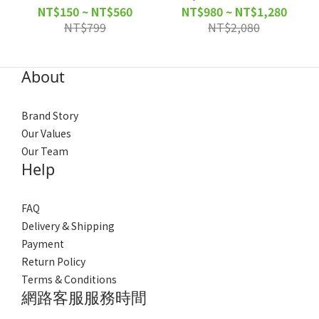
暖、降噪音設計| D54005
NT$150 ~ NT$560
NT$980 ~ NT$1,280
NT$799
NT$2,080
About
Brand Story
Our Values
Our Team
Help
FAQ
Delivery & Shipping
Payment
Return Policy
Terms & Conditions
網路客服服務時間