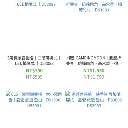
3用情感露營燈｜三段可調式｜
柯曼 CAMPINGMOON｜雙層折
LED情境式 ｜D53083
疊桌｜防撞圓角、高承重、強韌
竹材｜D53089
NT$390
NT$1,350
NT$599
NT$1,799