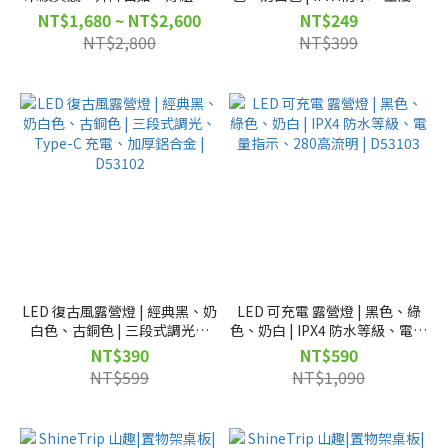
D53094 D53095
勾、Type-C 充電 | D53101
NT$1,680 ~ NT$2,600
NT$249
NT$2,800
NT$399
LED 復古風露營燈 | 經典黑、奶
LED 可充電 露營燈 | 黑色、綠
白色、古銅色 | 三段式調光、
色、奶白 | IPX4 防水等級、電量
Type-C 充電、加厚鋁合金 |
指示、280高流明 | D53103
NT$390
NT$590
D53102
NT$599
NT$1,090