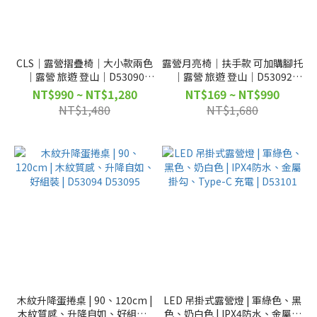
CLS｜露營摺疊椅｜大小款兩色
露營月亮椅｜扶手款 可加購腳托
｜露營 旅遊 登山｜D53090
｜露營 旅遊 登山｜D53092
D53091
D53093
NT$990 ~ NT$1,280
NT$169 ~ NT$990
NT$1,480
NT$1,680
木紋升降蛋捲桌 | 90、120cm |
LED 吊掛式露營燈 | 軍綠色、黑
木紋質感、升降自如、好組裝 |
色、奶白色 | IPX4防水、金屬掛