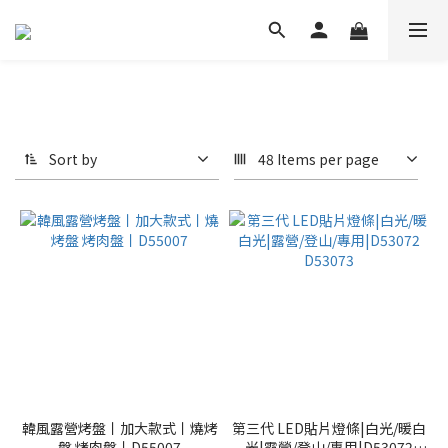
Sort by
48 Items per page
韓風露營烤盤丨加大款式丨燒烤
第三代 LED貼片燈條|白光/暖白
盤 烤肉盤丨D55007
光|露營/登山/專用|D53072