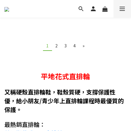
1
2
3
4
»
平地花式直排輪
又稱硬殼直排輪鞋，鞋殼質硬，支撐保護性
優，給小朋友/青少年上直排輪課程時最優質的
保護。
最熱銷直排輪：