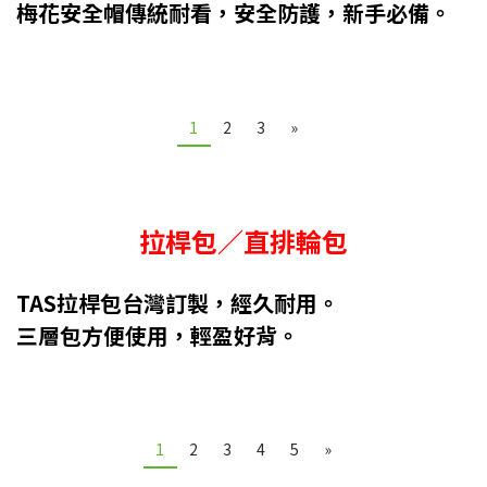
梅花安全帽傳統耐看，安全防護，新手必備。
1
2
3
»
拉桿包／直排輪包
TAS拉桿包台灣訂製，經久耐用。
三層包方便使用，輕盈好背。
1
2
3
4
5
»