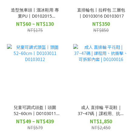
造型煞車頭丨溜冰鞋用 專
直排輪包丨拉桿包 三層包
業PU丨D0102015
丨D0103016 D0103017
D0102017
NT$60 ~ NT$130
NT$350
NT$175
NT$850
兒童可調式頭盔丨頭圍
成人 直排輪 平花鞋 |
52~60cm丨D0103011
37~47碼 | 課程用、抗衝
D0103012
擊、可拆卸內套 |
NT$49 ~ NT$439
NT$1,850
D0100016
NT$579
NT$2,450