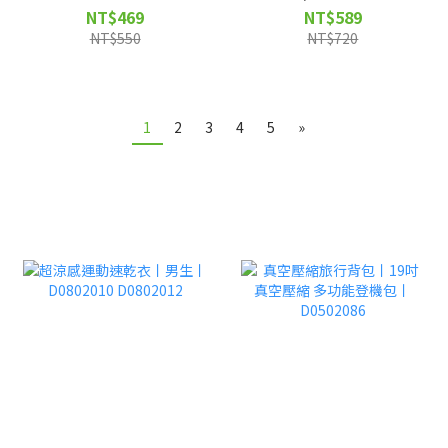
暖丨D0403106
裁、假兩件短褲 |
NT$469
NT$589
D0403105
NT$550
NT$720
1
2
3
4
5
»