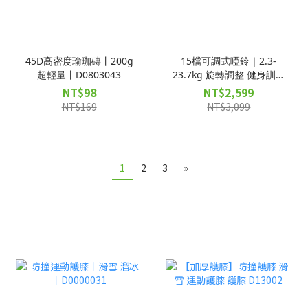
45D高密度瑜珈磚丨200g
15檔可調式啞鈴｜2.3-
超輕量丨D0803043
23.7kg 旋轉調整 健身訓練
舉重訓練｜D83001
NT$98
NT$2,599
NT$169
NT$3,099
1
2
3
»