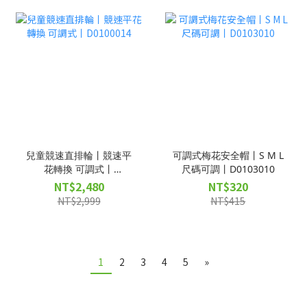
兒童競速直排輪丨競速平
可調式梅花安全帽丨S M L
花轉換 可調式丨
尺碼可調丨D0103010
D0100014
NT$2,480
NT$320
NT$2,999
NT$415
1
2
3
4
5
»