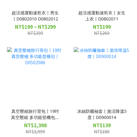
超涼感運動速乾衣丨男生
超涼感運動速乾衣丨女生
丨D0802010 D0802012
上衣丨D0802011
NT$199 ~ NT$299
NT$199
NT$399
NT$269
真空壓縮旅行背包丨19吋
冰絲防曬袖套丨激涼降溫5
真空壓縮 多功能登機包丨
度丨D0900014
D0502086
NT$2,398
NT$139
NT$3,999
NT$180