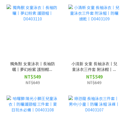
獨角獸 女童泳衣丨長袖防
小清新 女童 長袖泳衣丨兒
曬丨夢幻粉紫 護頸帽丨
童泳衣三件套 附泳帽丨防
D0403110
曬速乾丨D0403109
NT$549
NT$549
NT$649
NT$649