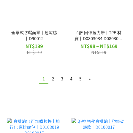
全罩式防曬面罩丨超涼感
4倍 回彈拉力帶丨TPE 材
丨D90012
質丨D0803034 D0803035
D0803036 D0803037
NT$139
NT$98 ~ NT$169
NT$179
NT$219
1
2
3
4
5
»