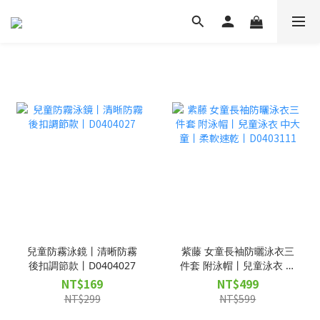
兒童防霧泳鏡丨清晰防霧
紫藤 女童長袖防曬泳衣三
後扣調節款丨D0404027
件套 附泳帽丨兒童泳衣 中
大童丨柔軟速乾丨
NT$169
NT$499
D0403111
NT$299
NT$599