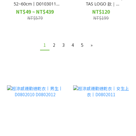
52~60cm丨D0103011
TAS LOGO 款｜
D0103012
D0203015
NT$49 ~ NT$439
NT$120
NT$579
NT$199
1
2
3
4
5
»