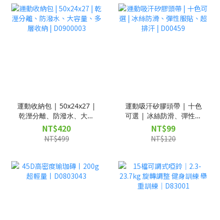
運動收納包 | 50x24x27 |
運動吸汗矽膠頭帶 | 十色
乾溼分離、防潑水、大容
可選 | 冰絲防滑、彈性服
量、多層收納 |
貼、超排汗 | D00459
NT$420
NT$99
D0900003
NT$499
NT$120