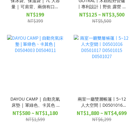
保冰袋、保溫袋 | 7L 大容
GOTRAL丨木顆粒野營爐
量 | 可肩背、兩側有口袋
丨專利設計丨野炊 露營 烤
| D0506021
肉丨D0505013
NT$199
NT$125 ~ NT$3,500
NT$399
NT$5,500
DAYOU CAMP | 自動充氣
兩室一廳雙層帳篷丨5~12
床墊 | 軍綠色、卡其色 |
人大空間丨D0501016
D0504003 D0504011
D0501017 D0501015
NT$580 ~ NT$1,180
NT$1,880 ~ NT$4,699
D0501027
NT$1,599
NT$6,299