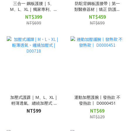
三合一 鋼板護腰 | S、
防駝背鋼板護腰帶｜第一
M、L、XL | 獨家專利、支
類醫療器材｜矯正 防護｜
撐腰部、緩解疼痛 |
D00710
NT$399
NT$459
D00698
NT$699
NT$699
加壓式護踝 | M、L、XL |
運動加壓護腕丨發熱款 不
輕薄透氣、纏繞加壓式 |
發熱款丨 D0000451
D00718
NT$99
NT$69
NT$129