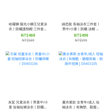
哈囉獅 陽光小獅王兒童泳
綠恐龍 長袖泳衣三件套丨
衣丨防曬護頸帽 三件套丨
男中/小童丨防曬 泳帽 泳
夏日玩水必備丨D0403108
褲丨D0403107
NT$469
NT$499
NT$569
NT$599
灰鯊 兒童泳衣丨男童中/小
薰衣紫款 女青年/成人 短
童 短袖短褲泳衣丨防曬保
袖泳衣 | 有胸墊、顯瘦剪