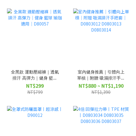
全黑款 運動壓縮褲｜透氣
室內健身推薦｜引體向上
排汗 高彈力｜健身 籃球
單槓｜附贈 吸濕排汗手把
瑜珈適用｜D80057
套｜D0803012 D0803013
NT$299
NT$880 ~ NT$1,190
D0803014
NT$799
NT$1,390