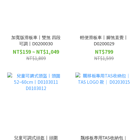
加寬版滑板車丨雙煞 四段
輕便滑板車丨腳煞直覺丨
可調丨D0200030
D0200029
NT$159 ~ NT$1,049
NT$799
NT$1,809
NT$1,599
兒童可調式頭盔丨頭圍
飄移板專用TAS收納包｜