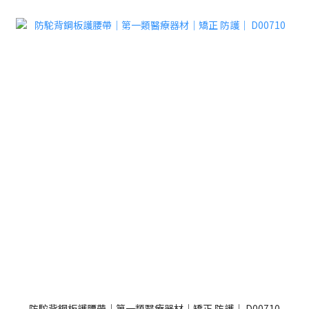
防駝背鋼板護腰帶｜第一類醫療器材｜矯正 防護｜ D00710