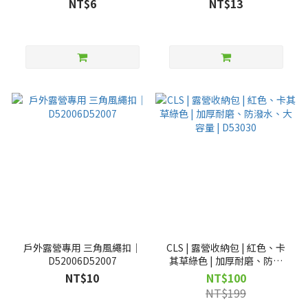
NT$6
NT$13
戶外露營專用 三角風繩扣｜
CLS | 露營收納包 | 紅色、卡
D52006D52007
其草綠色 | 加厚耐磨、防潑
水、大容量 | D53030
NT$10
NT$100
NT$199