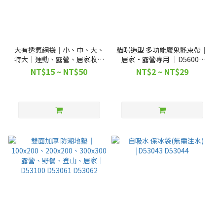
大有透氣網袋｜小、中、大、
貓咪造型 多功能魔鬼氈束帶｜
特大｜運動、露營、居家收納
居家·露營專用 ｜D56001
｜D53063 D53064 D53065
D56002
NT$15 ~ NT$50
NT$2 ~ NT$29
D53066