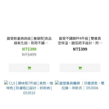
露營輕量鍋具組 | 基礎款|食品
露營不鏽鋼杯4件組 | 雙層真
級氧化鋁、耐用不鏽
空保溫、圓弧把手設計、附透
鋼|D0503013
氣收納網袋 | D53011
NT$399
NT$399
NT$499