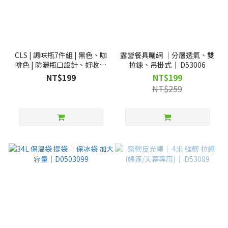
CLS | 調味瓶7件組 | 黑色、咖
露營餐具曬網 ｜分層透氣、雙
啡色 | 防灑瓶口設計、好收納
拉鍊、吊掛式｜ D53006
| D53010
NT$199
NT$199
NT$259