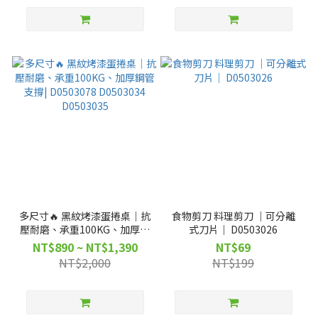
多尺寸🔥 黑紋烤漆蛋捲桌｜抗
食物剪刀 料理剪刀 ｜可分離
壓耐磨、承重100KG、加厚鋼
式刀片｜ D0503026
管支撐| D0503078 D0503034
NT$890 ~ NT$1,390
NT$69
D0503035
NT$2,000
NT$199